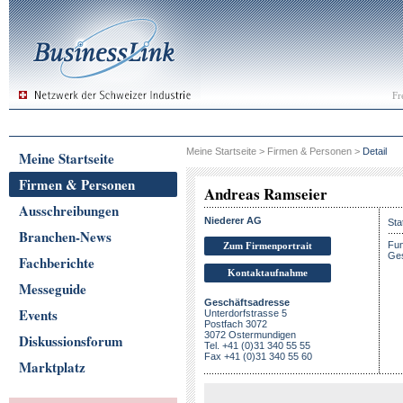
Fr
Meine Startseite
>
Firmen & Personen
>
Detail
Meine Startseite
Firmen & Personen
Andreas Ramseier
Ausschreibungen
Niederer AG
Sta
Branchen-News
Fun
Zum Firmenportrait
Ges
Fachberichte
Kontaktaufnahme
Messeguide
Geschäftsadresse
Events
Unterdorfstrasse 5
Postfach 3072
3072 Ostermundigen
Diskussionsforum
Tel. +41 (0)31 340 55 55
Fax +41 (0)31 340 55 60
Marktplatz