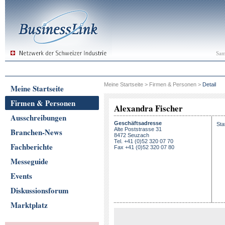
Sam
Meine Startseite
>
Firmen & Personen
>
Detail
Meine Startseite
Firmen & Personen
Alexandra Fischer
Ausschreibungen
Geschäftsadresse
Sta
Alte Poststrasse 31
Branchen-News
8472 Seuzach
Tel. +41 (0)52 320 07 70
Fachberichte
Fax +41 (0)52 320 07 80
Messeguide
Events
Diskussionsforum
Marktplatz