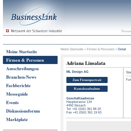
Donner
Meine Startseite
>
Firmen & Personen
>
Detail
Meine Startseite
Firmen & Personen
Adriana Linsalata
Ausschreibungen
ML Design AG
Sta
Branchen-News
Fun
Zum Firmenportrait
Fachberichte
Kontaktaufnahme
Messeguide
Geschäftsadresse
Events
Hauptstrasse 134
4450 Sissach
Tel. +41 (0)61 361 88 20
Diskussionsforum
Fax +41 (0)61 361 19 63
Marktplatz