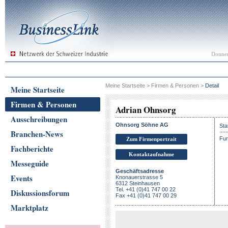
Donner
Meine Startseite
>
Firmen & Personen
>
Detail
Meine Startseite
Firmen & Personen
Adrian Ohnsorg
Ausschreibungen
Ohnsorg Söhne AG
Sta
Branchen-News
Fun
Zum Firmenportrait
Fachberichte
Kontaktaufnahme
Messeguide
Geschäftsadresse
Events
Knonauerstrasse 5
6312 Steinhausen
Tel. +41 (0)41 747 00 22
Diskussionsforum
Fax +41 (0)41 747 00 29
Marktplatz