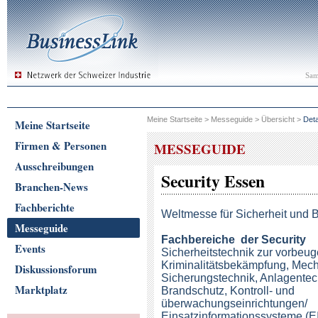
Sam
Meine Startseite
>
Messeguide
>
Übersicht
>
Deta
Meine Startseite
Firmen & Personen
MESSEGUIDE
Ausschreibungen
Security Essen
Branchen-News
Fachberichte
Weltmesse für Sicherheit und 
Messeguide
Fachbereiche
der Security
Events
Sicherheitstechnik zur vorbeu
Kriminalitätsbekämpfung, Mec
Diskussionsforum
Sicherungstechnik, Anlagentec
Marktplatz
Brandschutz, Kontroll- und
überwachungseinrichtungen/
Einsatzinformationssysteme (EIS