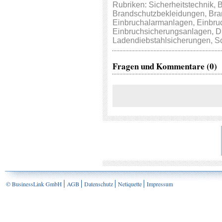
Rubriken:
Sicherheitstechnik
,
B
Brandschutzbekleidungen
,
Bra
Einbruchalarmanlagen
,
Einbru
Einbruchsicherungsanlagen
,
D
Ladendiebstahlsicherungen
,
S
Fragen und Kommentare (0)
© BusinessLink GmbH
AGB
Datenschutz
Netiquette
Impressum