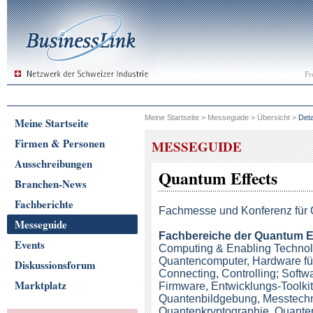
Fr
Meine Startseite
>
Messeguide
>
Übersicht
>
Deta
Meine Startseite
Firmen & Personen
MESSEGUIDE
Ausschreibungen
Quantum Effects
Branchen-News
Fachberichte
Fachmesse und Konferenz für 
Messeguide
Fachbereiche der Quantum E
Events
Computing & Enabling Technol
Quantencomputer, Hardware fü
Diskussionsforum
Connecting, Controlling; Softw
Marktplatz
Firmware, Entwicklungs-Toolkit
Quantenbildgebung, Messtechn
Quantenkryptographie, Quante