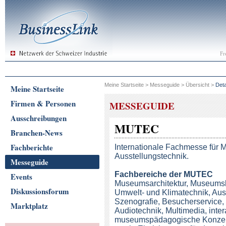
Fr
Meine Startseite
>
Messeguide
>
Übersicht
>
Deta
Meine Startseite
Firmen & Personen
MESSEGUIDE
Ausschreibungen
MUTEC
Branchen-News
Fachberichte
Internationale Fachmesse für
Ausstellungstechnik.
Messeguide
Fachbereiche
der MUTEC
Events
Museumsarchitektur, Museumsb
Diskussionsforum
Umwelt- und Klimatechnik, Aus
Szenografie, Besucherservice, 
Marktplatz
Audiotechnik, Multimedia, inte
museumspädagogische Konzept