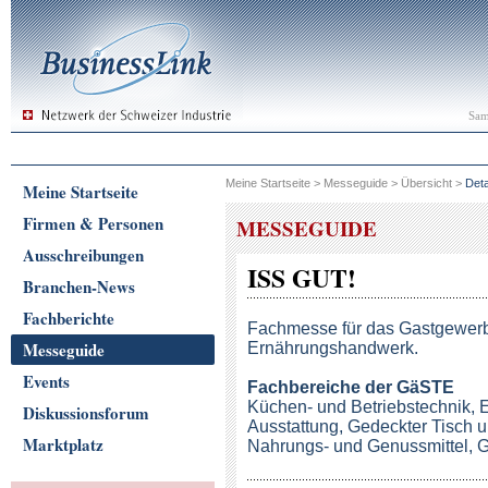
Sam
Meine Startseite
>
Messeguide
>
Übersicht
>
Deta
Meine Startseite
Firmen & Personen
MESSEGUIDE
Ausschreibungen
ISS GUT!
Branchen-News
Fachberichte
Fachmesse für das Gastgewer
Messeguide
Ernährungshandwerk.
Events
Fachbereiche
der GäSTE
Küchen- und Betriebstechnik, 
Diskussionsforum
Ausstattung, Gedeckter Tisch u
Marktplatz
Nahrungs- und Genussmittel, 