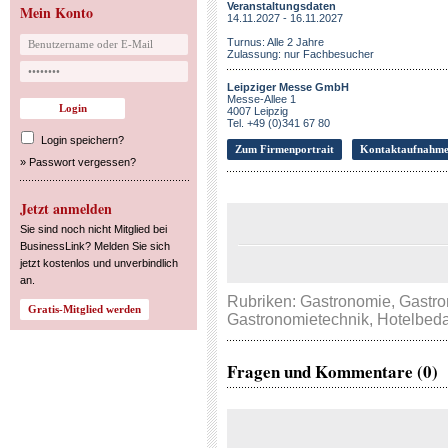
Veranstaltungsdaten
Mein Konto
14.11.2027 - 16.11.2027
Turnus: Alle 2 Jahre
Zulassung: nur Fachbesucher
Leipziger Messe GmbH
Messe-Allee 1
4007 Leipzig
Tel. +49 (0)341 67 80
Login speichern?
Zum Firmenportrait
Kontaktaufnahm
»
Passwort vergessen?
Jetzt anmelden
Sie sind noch nicht Mitglied bei
BusinessLink? Melden Sie sich
jetzt kostenlos und unverbindlich
an.
Rubriken:
Gastronomie
,
Gastro
Gastronomietechnik
,
Hotelbeda
Fragen und Kommentare (0)