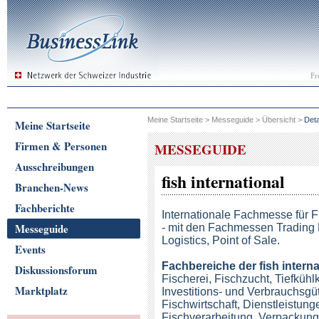
Fr
Meine Startseite
>
Messeguide
>
Übersicht
>
Deta
Meine Startseite
Firmen & Personen
MESSEGUIDE
Ausschreibungen
fish international
Branchen-News
Fachberichte
Internationale Fachmesse für 
Messeguide
- mit den Fachmessen Trading 
Logistics, Point of Sale.
Events
Fachbereiche
der fish interna
Diskussionsforum
Fischerei, Fischzucht, Tiefkühlk
Marktplatz
Investitions- und Verbrauchsgü
Fischwirtschaft, Dienstleistun
Fischverarbeitung, Verpackung