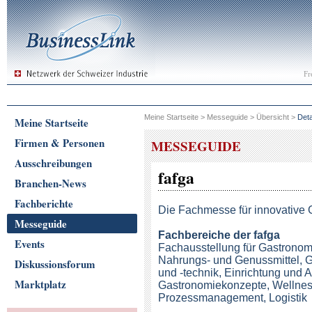
Fr
Meine Startseite
>
Messeguide
>
Übersicht
>
Deta
Meine Startseite
Firmen & Personen
MESSEGUIDE
Ausschreibungen
fafga
Branchen-News
Fachberichte
Die Fachmesse für innovative G
Messeguide
Fachbereiche
der fafga
Events
Fachausstellung für Gastronomi
Nahrungs- und Genussmittel, Ge
Diskussionsforum
und -technik, Einrichtung und A
Marktplatz
Gastronomiekonzepte, Wellnes
Prozessmanagement, Logistik