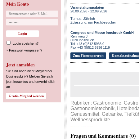
Mein Konto
Veranstaltungsdaten
20.09.2026 - 22.09.2026
Turnus: Jährlich
Zulassung: nur Fachbesucher
Congress und Messe Innsbruck GmbH
Rennweg 3
6020 Innsbruck
Login speichern?
Tel. +43 (0)512 5936 0
Fax +43 (0)512 5936 1119
»
Passwort vergessen?
Zum Firmenportrait
Kontaktaufnahm
Jetzt anmelden
Sie sind noch nicht Mitglied bei
BusinessLink? Melden Sie sich
jetzt kostenlos und unverbindlich
an.
Rubriken:
Gastronomie
,
Gastro
Gastronomietechnik
,
Hotelbeda
Genussmittel
,
Getränke
,
Tiefkü
Wellnessprodukte
Fragen und Kommentare (0)