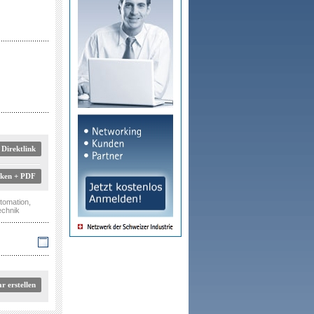
Direktlink
tomation
,
echnik