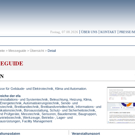
Freitag, 07.08.2026
ÜBER UNS
KONTAKT
PRESSE/
eite
>
Messeguide
>
Übersicht
>
Detail
EGUIDE
ON
e für Gebäude- und Elektrotechnik, Klima und Automation.
eiche der efa
nstallations- und Systemtechnik, Beleuchtung, Heizung, Klima,
 Energietechnik, Automatisierungstechnik, Sende- und
technik, Breitbandtechnik, Breitbandverteiltechnik, Informations- und
ationstechnik, Büroausstattung, Schutz- und Sicherheitstechnik,
nd Prüfgeräte, Messtechnik, Sensoren, Bauelemente, Baugruppen,
Antriebstechnik, Werkzeuge, Betriebs-, Lager- und
ausrüstungen, Facility Management
altungsdaten
Veranstaltungsort