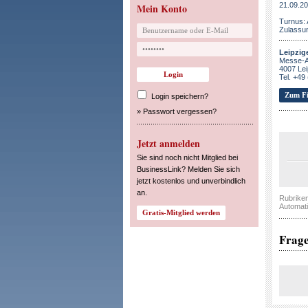
21.09.20
Mein Konto
Turnus: 
Zulassu
Leipzi
Messe-A
4007 Lei
Tel. +49
Zum Fi
Login speichern?
»
Passwort vergessen?
Jetzt anmelden
Sie sind noch nicht Mitglied bei
BusinessLink? Melden Sie sich
jetzt kostenlos und unverbindlich
an.
Rubrike
Automati
Frag