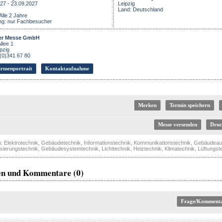
27 - 23.09.2027
Leipzig
Land: Deutschland
Alle 2 Jahre
ng: nur Fachbesucher
ger Messe GmbH
llee 1
pzig
 (0)341 67 80
rmenportrait
Kontaktaufnahme
Termin speichern
Messe versenden
n:
Elektrotechnik
,
Gebäudetechnik
,
Informationstechnik
,
Kommunikationstechnik
,
Gebäudeau
sierungstechnik
,
Gebäudesystemtechnik
,
Lichttechnik
,
Heiztechnik
,
Klimatechnik
,
Lüftungst
en und Kommentare (0)