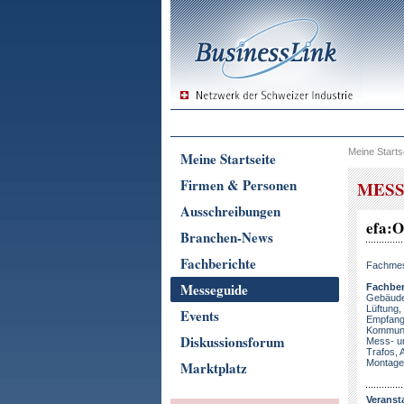
Meine Starts
Meine Startseite
Firmen & Personen
MESS
Ausschreibungen
efa:
Branchen-News
Fachberichte
Fachmess
Messeguide
Fachber
Gebäudei
Lüftung,
Events
Empfangs
Kommunik
Diskussionsforum
Mess- u
Trafos, 
Montage
Marktplatz
Veranst