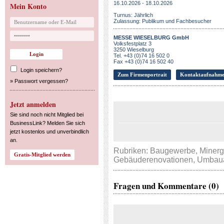
16.10.2026 - 18.10.2026
Mein Konto
Turnus: Jährlich
Zulassung: Publikum und Fachbesucher
MESSE WIESELBURG GmbH
Volksfestplatz 3
3250 Wieselburg
Tel. +43 (0)74 16 502 0
Fax +43 (0)74 16 502 40
Login speichern?
Zum Firmenportrait
Kontaktaufnahm
»
Passwort vergessen?
Jetzt anmelden
Sie sind noch nicht Mitglied bei
BusinessLink? Melden Sie sich
jetzt kostenlos und unverbindlich
an.
Rubriken:
Baugewerbe
,
Minerg
Gebäuderenovationen
,
Umbaua
Fragen und Kommentare (0)