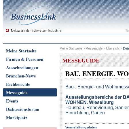
Fr
Meine Startseite
>
Messeguide
>
Übersicht
>
Deta
Meine Startseite
Firmen & Personen
MESSEGUIDE
Ausschreibungen
BAU. ENERGIE. WOH
Branchen-News
Fachberichte
Bau-, Energie- und Wohnmess
Messeguide
Ausstellungsbereiche
der B
Events
WOHNEN. Wieselburg
Hausbau, Renovierung, Sanie
Diskussionsforum
Einrichtung, Garten
Marktplatz
Veranstaltungsdaten