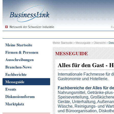
Fr
Meine Startseite
>
Messeguide
>
Übersicht
>
Deta
Meine Startseite
Firmen & Personen
MESSEGUIDE
Ausschreibungen
Alles für den Gast - H
Branchen-News
Fachberichte
Internationale Fachmesse für 
Gastronomie und Hotellerie.
Messeguide
Fachbereiche
der Alles für d
Events
Nahrungsmittel, Getränke-plus
Diskussionsforum
Speiseverteilung, Großküchen
Geräte, Unterhaltung, Außenan
Marktplatz
Wäsche, Reinigungs- und Wartu
und Büroorganisation, Diskot