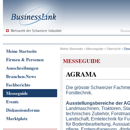
Donner
Meine Startseite
>
Messeguide
>
Übersicht
>
Deta
Meine Startseite
Firmen & Personen
MESSEGUIDE
Ausschreibungen
AGRAMA
Branchen-News
Fachberichte
Die grösste Schweizer Fachme
Messeguide
Forsttechnik.
Events
Ausstellungsbereiche der
A
Landmaschinen, Traktoren, Stal
Diskussionsforum
technisches Zubehör, Forstmas
Marktplatz
Landschaft, Erntetechnik für Fu
für Bodenbearbeitung, Aussaat
pflege, Erntegutlagerung, -förde