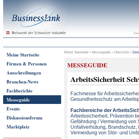
Sam
Meine Startseite
>
Messeguide
>
Übersicht
>
Deta
Meine Startseite
Firmen & Personen
MESSEGUIDE
Ausschreibungen
ArbeitsSicherheit Sch
Branchen-News
Fachberichte
Fachmesse für Arbeitssicherhe
Messeguide
Gesundheitsschutz am Arbeitsp
Events
Fachbereiche der ArbeitsSic
Arbeitssicherheit, Prävention 
Diskussionsforum
Gefährdung / Vermeidung von 
Marktplatz
Unfallverhütung, Brandschutz,
Vermeidung von Stör- und Unfä