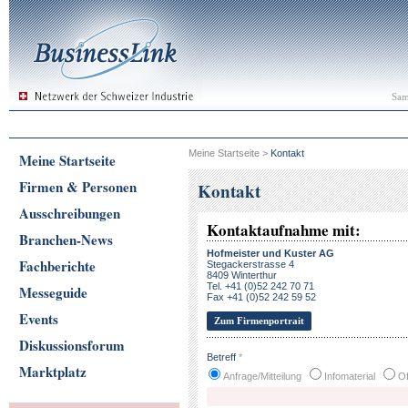
Sam
Meine Startseite
>
Kontakt
Meine Startseite
Firmen & Personen
Kontakt
Ausschreibungen
Kontaktaufnahme mit:
Branchen-News
Hofmeister und Kuster AG
Fachberichte
Stegackerstrasse 4
8409 Winterthur
Tel. +41 (0)52 242 70 71
Messeguide
Fax +41 (0)52 242 59 52
Events
Zum Firmenportrait
Diskussionsforum
Betreff
*
Marktplatz
Anfrage/Mitteilung
Infomaterial
Of