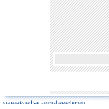
© BusinessLink GmbH
AGB
Datenschutz
Netiquette
Impressum