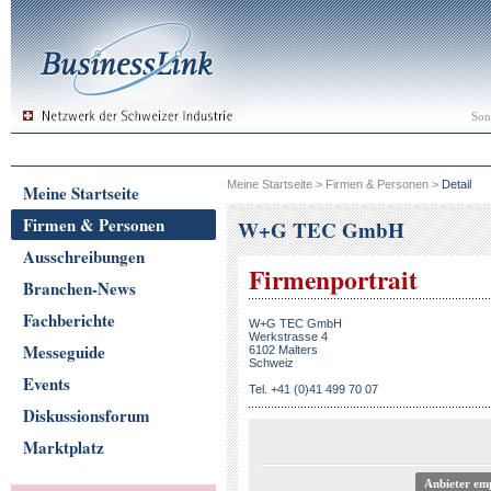
Son
Meine Startseite
>
Firmen & Personen
>
Detail
Meine Startseite
Firmen & Personen
W+G TEC GmbH
Ausschreibungen
Firmenportrait
Branchen-News
Fachberichte
W+G TEC GmbH
Werkstrasse 4
Messeguide
6102 Malters
Schweiz
Events
Tel. +41 (0)41 499 70 07
Diskussionsforum
Marktplatz
Anbieter em