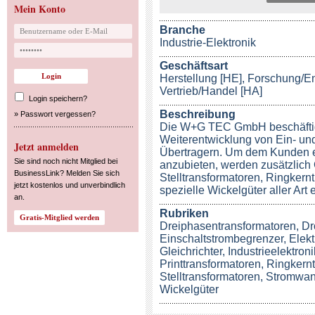
Mein Konto
Branche
Industrie-Elektronik
Geschäftsart
Herstellung [HE], Forschung/En
Vertrieb/Handel [HA]
Login speichern?
Beschreibung
»
Passwort vergessen?
Die W+G TEC GmbH beschäftigt 
Weiterentwicklung von Ein- un
Jetzt anmelden
Übertragern. Um dem Kunden e
Sie sind noch nicht Mitglied bei
anzubieten, werden zusätzlich 
BusinessLink? Melden Sie sich
Stelltransformatoren, Ringkern
jetzt kostenlos und unverbindlich
spezielle Wickelgüter aller Art e
an.
Rubriken
Dreiphasentransformatoren
,
Dr
Einschaltstrombegrenzer
,
Elekt
Gleichrichter
,
Industrieelektroni
Printtransformatoren
,
Ringkernt
Stelltransformatoren
,
Stromwan
Wickelgüter