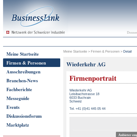
Donner
Meine Startseite
>
Firmen & Personen
>
Detail
Meine Startseite
Firmen & Personen
Wiederkehr AG
Ausschreibungen
Firmenportrait
Branchen-News
Fachberichte
Wiederkehr AG
Leisibachstrasse 18
Messeguide
6033 Buchrain
Schweiz
Events
Tel. +41 (0)41 445 05 44
Diskussionsforum
Marktplatz
Anbieter em