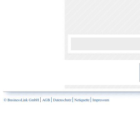
© BusinessLink GmbH
AGB
Datenschutz
Netiquette
Impressum