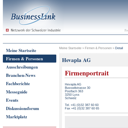
Fr
Meine Startseite
>
Firmen & Personen
>
Detail
Meine Startseite
Firmen & Personen
Hevapla AG
Ausschreibungen
Firmenportrait
Branchen-News
Fachberichte
Hevapla AG
Busswilstrasse 30
Messeguide
Postfach 363
3250 Lyss
Schweiz
Events
Tel. +41 (0)32 387 60 60
Diskussionsforum
Fax +41 (0)32 387 60 65
Marktplatz