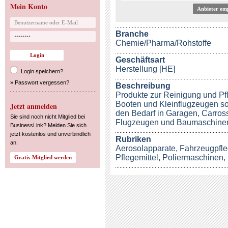
Mein Konto
Anbieter em
Branche
Chemie/Pharma/Rohstoffe
Geschäftsart
Herstellung [HE]
Login speichern?
»
Passwort vergessen?
Beschreibung
Produkte zur Reinigung und Pf
Booten und Kleinflugzeugen so
Jetzt anmelden
den Bedarf in Garagen, Carross
Sie sind noch nicht Mitglied bei
Flugzeugen und Baumaschine
BusinessLink? Melden Sie sich
jetzt kostenlos und unverbindlich
Rubriken
an.
Aerosolapparate
,
Fahrzeugpfle
Pflegemittel
,
Poliermaschinen
,