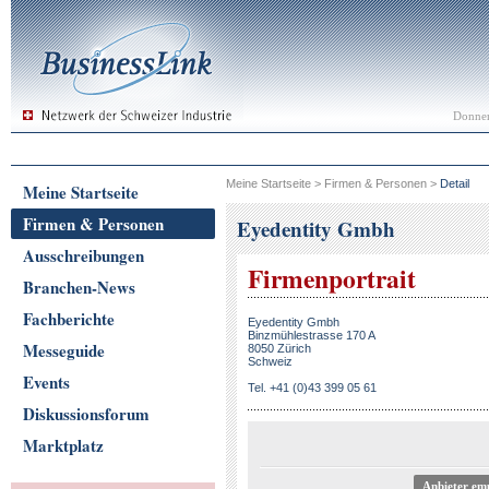
Donner
Meine Startseite
>
Firmen & Personen
>
Detail
Meine Startseite
Firmen & Personen
Eyedentity Gmbh
Ausschreibungen
Firmenportrait
Branchen-News
Fachberichte
Eyedentity Gmbh
Binzmühlestrasse 170 A
Messeguide
8050 Zürich
Schweiz
Events
Tel. +41 (0)43 399 05 61
Diskussionsforum
Marktplatz
Anbieter em