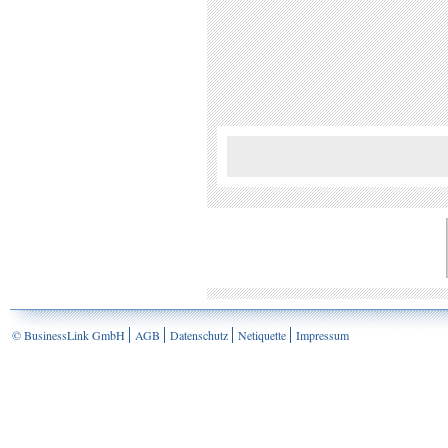
© BusinessLink GmbH
AGB
Datenschutz
Netiquette
Impressum