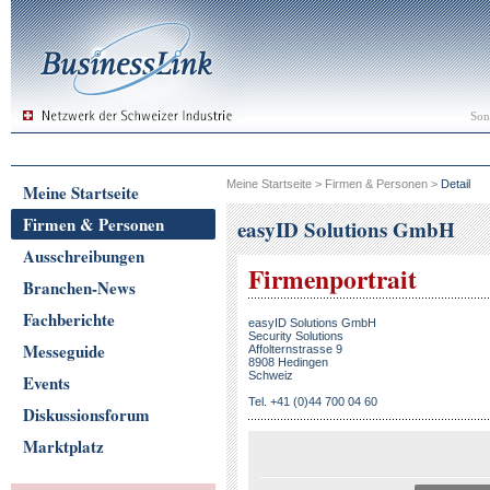
Son
Meine Startseite
>
Firmen & Personen
>
Detail
Meine Startseite
Firmen & Personen
easyID Solutions GmbH
Ausschreibungen
Firmenportrait
Branchen-News
Fachberichte
easyID Solutions GmbH
Security Solutions
Messeguide
Affolternstrasse 9
8908 Hedingen
Schweiz
Events
Tel. +41 (0)44 700 04 60
Diskussionsforum
Marktplatz