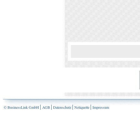
© BusinessLink GmbH
AGB
Datenschutz
Netiquette
Impressum