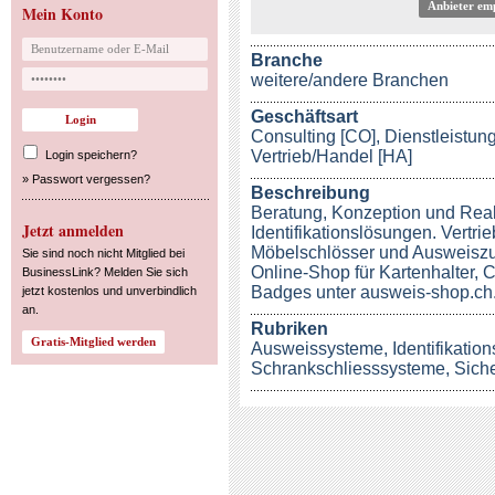
Anbieter em
Mein Konto
Branche
weitere/andere Branchen
Geschäftsart
Consulting [CO], Dienstleistung
Vertrieb/Handel [HA]
Login speichern?
»
Passwort vergessen?
Beschreibung
Beratung, Konzeption und Real
Jetzt anmelden
Identifikationslösungen. Vertri
Möbelschlösser und Ausweiszu
Sie sind noch nicht Mitglied bei
Online-Shop für Kartenhalter, 
BusinessLink? Melden Sie sich
Badges unter ausweis-shop.ch
jetzt kostenlos und unverbindlich
an.
Rubriken
Ausweissysteme
,
Identifikatio
Schrankschliesssysteme
,
Sich