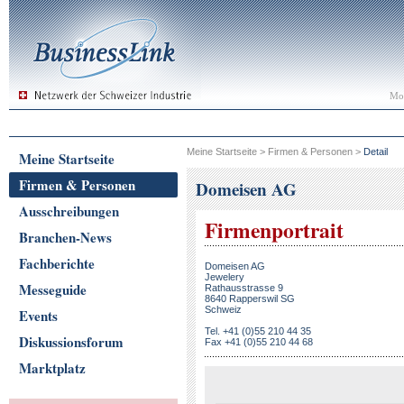
Mon
Meine Startseite
>
Firmen & Personen
>
Detail
Meine Startseite
Firmen & Personen
Domeisen AG
Ausschreibungen
Firmenportrait
Branchen-News
Fachberichte
Domeisen AG
Jewelery
Messeguide
Rathausstrasse 9
8640 Rapperswil SG
Schweiz
Events
Tel. +41 (0)55 210 44 35
Diskussionsforum
Fax +41 (0)55 210 44 68
Marktplatz