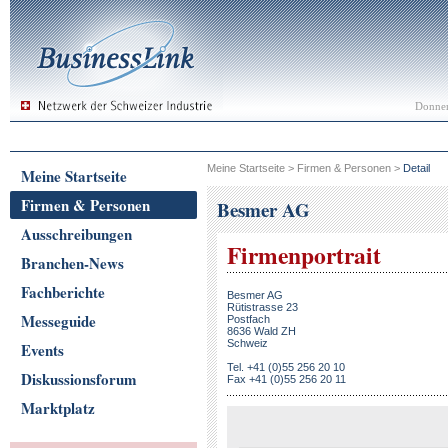
Donner
Meine Startseite
>
Firmen & Personen
>
Detail
Meine Startseite
Firmen & Personen
Besmer AG
Ausschreibungen
Firmenportrait
Branchen-News
Fachberichte
Besmer AG
Rütistrasse 23
Messeguide
Postfach
8636 Wald ZH
Schweiz
Events
Tel. +41 (0)55 256 20 10
Diskussionsforum
Fax +41 (0)55 256 20 11
Marktplatz