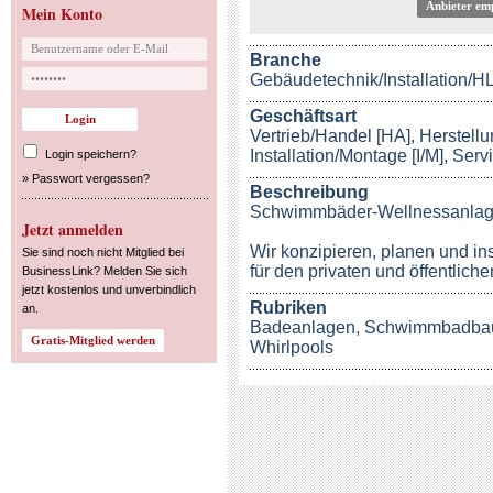
Anbieter em
Mein Konto
Branche
Gebäudetechnik/Installation/
Geschäftsart
Vertrieb/Handel [HA], Herstellu
Installation/Montage [I/M], Ser
Login speichern?
»
Passwort vergessen?
Beschreibung
Schwimmbäder-Wellnessanlag
Jetzt anmelden
Wir konzipieren, planen und i
Sie sind noch nicht Mitglied bei
für den privaten und öffentliche
BusinessLink? Melden Sie sich
jetzt kostenlos und unverbindlich
Rubriken
an.
Badeanlagen
,
Schwimmbadba
Whirlpools