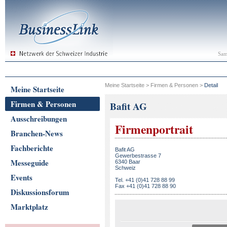
Sam
Meine Startseite
>
Firmen & Personen
>
Detail
Meine Startseite
Firmen & Personen
Bafit AG
Ausschreibungen
Firmenportrait
Branchen-News
Fachberichte
Bafit AG
Gewerbestrasse 7
Messeguide
6340 Baar
Schweiz
Events
Tel. +41 (0)41 728 88 99
Fax +41 (0)41 728 88 90
Diskussionsforum
Marktplatz