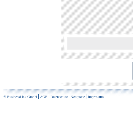
© BusinessLink GmbH
AGB
Datenschutz
Netiquette
Impressum