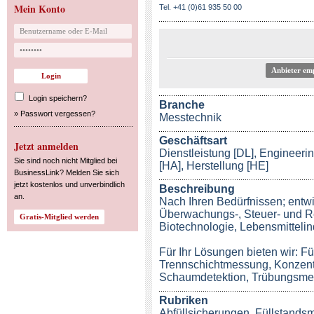
Mein Konto
Tel. +41 (0)61 935 50 00
Anbieter em
Login speichern?
Branche
»
Passwort vergessen?
Messtechnik
Geschäftsart
Jetzt anmelden
Dienstleistung [DL], Engineerin
Sie sind noch nicht Mitglied bei
[HA], Herstellung [HE]
BusinessLink? Melden Sie sich
jetzt kostenlos und unverbindlich
Beschreibung
an.
Nach Ihren Bedürfnissen; entwi
Überwachungs-, Steuer- und Re
Biotechnologie, Lebensmittelin
Für Ihr Lösungen bieten wir: 
Trennschichtmessung, Konzen
Schaumdetektion, Trübungsme
Rubriken
Abfüllsicherungen
,
Füllstands