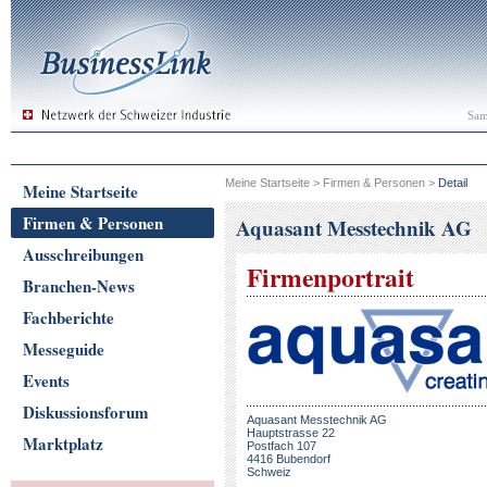
Sam
Meine Startseite
>
Firmen & Personen
>
Detail
Meine Startseite
Firmen & Personen
Aquasant Messtechnik AG
Ausschreibungen
Firmenportrait
Branchen-News
Fachberichte
Messeguide
Events
Diskussionsforum
Aquasant Messtechnik AG
Hauptstrasse 22
Marktplatz
Postfach 107
4416 Bubendorf
Schweiz