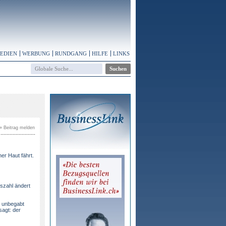
MEDIEN
WERBUNG
RUNDGANG
HILFE
LINKS
» Beitrag melden
ner Haut fährt.
eszahl ändert
e unbegabt
sagt: der