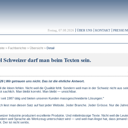
Freitag, 07.08.2026
ÜBER UNS
KONTAKT
PRESSE/
eite
>
Fachberichte
>
Übersicht
>
Detail
l Schweizer darf man beim Texten sein.
26 | Wir getrauen uns nicht. Das ist die ehrliche Antwort.
l die Ideen fehlen. Nicht weil die Qualität fehlt. Sondern weil man in der Schweiz nicht aus sei
bt sachlich. Man bleibt korrekt. Man bleibt — unsichtbar.
d seit 1987 tätig und bieten unseren Kunden massgeschneiderte Lösungen."
ch liest man diesen Satz auf fast jeder Website. Jeder Branche. Jeder Grösse. Nur die Jahr
eizer Industrie produziert exzellente Produkte. Und mittelmässige Texte. Nicht weil die Leut
ndern weil Sprache als Werkzeug unterschätzt wird — und weil man Angst hat, dass jemand 
t. Der ist nicht seriös.