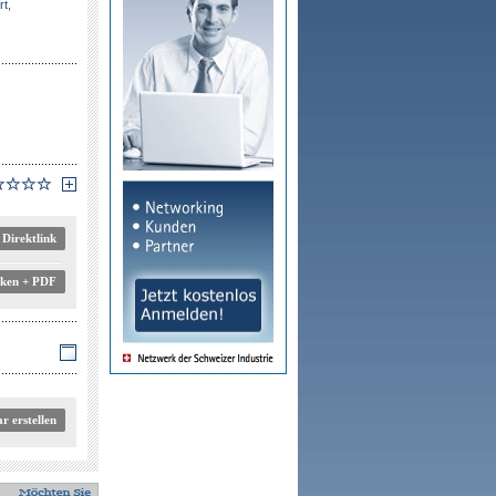
rt,
Direktlink