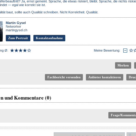
Werbeauftritt? Ja, ernst gemeint. Sprache, die etwas riskiert, bleibt. Sprache, die nichts riskie
ndet — egal wie korrekt sie ist.
tät baut, sollte auch Qualität schreiben. Nicht Korrektheit. Qualität.
Martin Gysel
Networker
martingysel.ch
Zum Portrait
Kontaktaufnahme
ng Ø:
Meine Bewertung:
Fachbericht versenden
en und Kommentare (0)