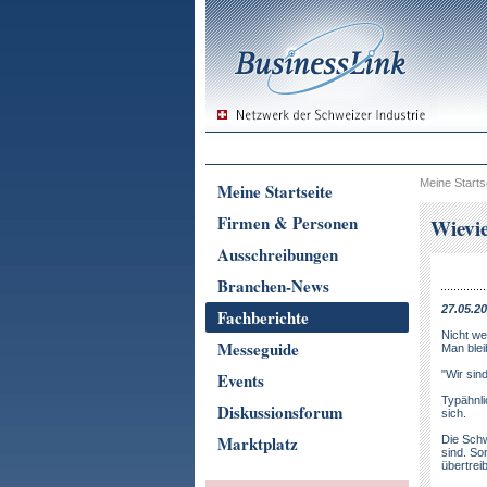
Meine Starts
Meine Startseite
Firmen & Personen
Wievie
Ausschreibungen
Branchen-News
27.05.20
Fachberichte
Nicht wei
Messeguide
Man blei
"Wir sin
Events
Typähnli
Diskussionsforum
sich.
Marktplatz
Die Schw
sind. So
übertreib