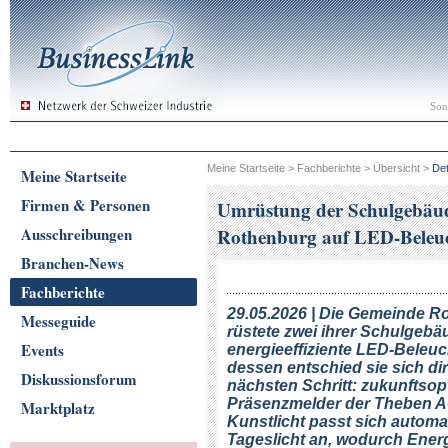
Son
Meine Startseite
>
Fachberichte
>
Übersicht
>
Det
Meine Startseite
Firmen & Personen
Umrüstung der Schulgebäud
Ausschreibungen
Rothenburg auf LED-Beleu
Branchen-News
Fachberichte
29.05.2026 | Die Gemeinde R
Messeguide
rüstete zwei ihrer Schulgebä
Events
energieeffiziente LED-Beleu
dessen entschied sie sich dir
Diskussionsforum
nächsten Schritt: zukunftsop
Präsenzmelder der Theben A
Marktplatz
Kunstlicht passt sich autom
Tageslicht an, wodurch Energ