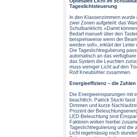
Optimales Licht im Schulallt
Tageslichtsteuerung
In den Klassenzimmern wurde 
zwei Zonen aufgeteilt: das Wan
Schulbanklicht. «Damit können
Bedarf manuell über den Taster
beispielsweise wenn der Beame
werden soll», erklärt der Leite
Die Tageslichtregulierung pass
automatisch an das verfügbare 
das System die Leuchten zurüc
muss weniger Licht auf den Tisc
Rolf Kneubühler zusammen.
Energieeffizienz – die Zahlen
Die Energieeinsparungen mit e
beachtlich. Patrick Stucki fas
Dimmen und kurze Nachlaufzeit
Prozent der Beleuchtungsenerg
LED-Beleuchtung sind Einsparu
Faktoren wirken hierbei zusamm
Tageslichtregulierung und die 
Licht regelmässig noch stunde