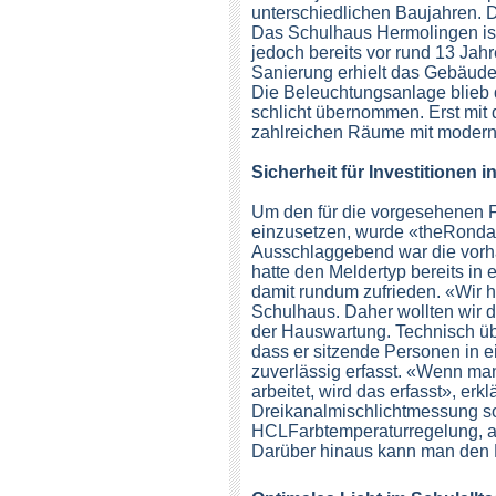
unterschiedlichen Baujahren. D
Das Schulhaus Hermolingen ist 
jedoch bereits vor rund 13 Jah
Sanierung erhielt das Gebäud
Die Beleuchtungsanlage blieb 
schlicht übernommen. Erst mit
zahlreichen Räume mit modern
Sicherheit für Investitionen i
Um den für die vorgesehenen 
einzusetzen, wurde «theRonda
Ausschlaggebend war die vor
hatte den Meldertyp bereits in
damit rundum zufrieden. «Wir h
Schulhaus. Daher wollten wir di
der Hauswartung. Technisch üb
dass er sitzende Personen in 
zuverlässig erfasst. «Wenn man
arbeitet, wird das erfasst», erkl
Dreikanalmischlichtmessung so
HCLFarbtemperaturregelung, aber
Darüber hinaus kann man den 