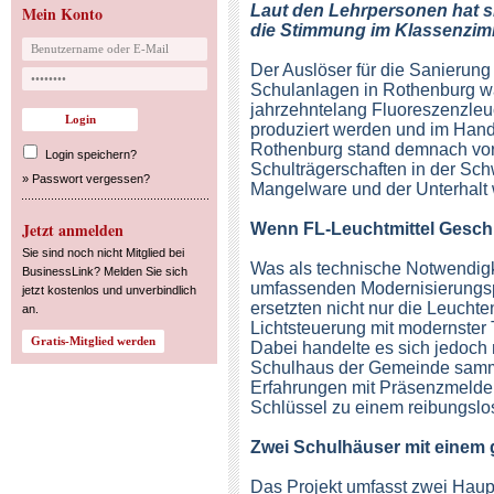
Laut den Lehrpersonen hat s
Mein Konto
die Stimmung im Klassenzimm
Der Auslöser für die Sanierung
Schulanlagen in Rothenburg w
jahrzehntelang Fluoreszenzleuc
produziert werden und im Hand
Rothenburg stand demnach vor 
Login speichern?
Schulträgerschaften in der Sch
»
Passwort vergessen?
Mangelware und der Unterhalt 
Jetzt anmelden
Wenn FL-Leuchtmittel Gesch
Sie sind noch nicht Mitglied bei
Was als technische Notwendigk
BusinessLink? Melden Sie sich
umfassenden Modernisierungsp
jetzt kostenlos und unverbindlich
ersetzten nicht nur die Leuchten
an.
Lichtsteuerung mit modernster
Dabei handelte es sich jedoch 
Schulhaus der Gemeinde sammel
Erfahrungen mit Präsenzmeldern
Schlüssel zu einem reibungslos
Zwei Schulhäuser mit einem
Das Projekt umfasst zwei Hau