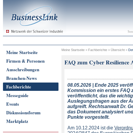
Son
Meine Startseite
>
Fachberichte
>
Übersicht
>
Det
Meine Startseite
Firmen & Personen
FAQ zum Cyber Resilience Ac
Ausschreibungen
Branchen-News
08.05.2026 | Ende 2025 veröff
Fachberichte
Kommission ein erstes FAQ
Messeguide
veröffentlicht, das die wichti
Auslegungsfragen aus der 
Events
aufgreift. Rechtsanwalt Dr. 
Diskussionsforum
das Dokument analysiert und
Punkte vorgestellt.
Marktplatz
Am 10.12.2024 ist die
Verordn