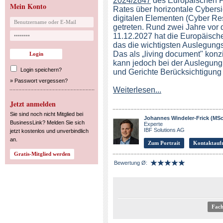
2024/2847
des Europäischen P
Mein Konto
Rates über horizontale Cybersi
digitalen Elementen (Cyber Res
getreten. Rund zwei Jahre vor
11.12.2027 hat die Europäisc
das die wichtigsten Auslegung
Das als „living document" konzi
kann jedoch bei der Auslegu
Login speichern?
und Gerichte Berücksichtigung 
»
Passwort vergessen?
Weiterlesen...
Jetzt anmelden
Sie sind noch nicht Mitglied bei
Johannes Windeler-Frick (MS
BusinessLink? Melden Sie sich
Experte
IBF Solutions AG
jetzt kostenlos und unverbindlich
an.
Zum Portrait
Kontaktauf
Bewertung Ø:
Fach