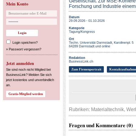
Gesellschaft. Zur MSE-Konfere
Mein Konto
Forschung und Industrie einem 
Datum
29.09.2026 - 01.10.2026
Kategorie
Tagung/Kongress
Ort
Login speichern?
Techn. Universität Darmstadt, Karolinenpl. 5
64289 Darmstadt und online
»
Passwort vergessen?
Redaktion
BusinessLink.ch
Jetzt anmelden
Zum Firmenportrait
Kontaktaufnahm
Sie sind noch nicht Mitglied bei
BusinessLink? Melden Sie sich
jetzt kostenlos und unverbindlich
an.
Rubriken:
Materialtechnik
,
Werk
Fragen und Kommentare (0)