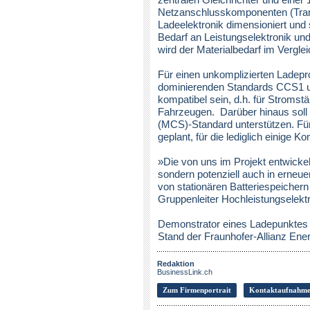
Netzanschlusskomponenten (Trans
Ladeelektronik dimensioniert und 
Bedarf an Leistungselektronik u
wird der Materialbedarf im Verglei
Für einen unkomplizierten Ladepro
dominierenden Standards CCS1 u
kompatibel sein, d.h. für Stromst
Fahrzeugen. Darüber hinaus sol
(MCS)-Standard unterstützen. Für
geplant, für die lediglich einig
»Die von uns im Projekt entwickel
sondern potenziell auch in erneue
von stationären Batteriespeichern
Gruppenleiter Hochleistungselek
Demonstrator eines Ladepunktes 
Stand der Fraunhofer-Allianz Ener
Redaktion
BusinessLink.ch
Zum Firmenportrait
Kontaktaufnahm