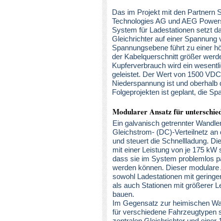
Das im Projekt mit den Partner
Technologies AG und AEG Powerso
System für Ladestationen setzt d
Gleichrichter auf einer Spannung
Spannungsebene führt zu einer hö
der Kabelquerschnitt größer werd
Kupferverbrauch wird ein wesent
geleistet. Der Wert von 1500 VDC
Niederspannung ist und oberhalb 
Folgeprojekten ist geplant, die S
Modularer Ansatz für unterschied
Ein galvanisch getrennter Wandle
Gleichstrom- (DC)-Verteilnetz an 
und steuert die Schnellladung. D
mit einer Leistung von je 175 kW s
dass sie im System problemlos pa
werden können. Dieser modulare 
sowohl Ladestationen mit geringe
als auch Stationen mit größerer L
bauen.
Im Gegensatz zur heimischen Wa
für verschiedene Fahrzeugtypen s
zentralen Gleichrichter und einer 