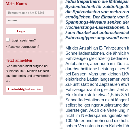
Industriepartnern die Mittelsp
Mein Konto
Systemtechnik für zukünftige S
die Spitzenlasten von mehrere
ermöglichen. Der Einsatz von S
Spannungs-Niveaus senken den 
Hochleistungs-Ladestationen. Gl
kann flexibel auf unterschiedl
Fahrzeugtypen angewandt wer
Login speichern?
»
Passwort vergessen?
Mit der Anzahl an E-Fahrzeugen in
Schnellladestationen, die ähnlich 
Fahrzeugen gleichzeitig bediene
Jetzt anmelden
Autobahnen, aber auch in städtisc
Sie sind noch nicht Mitglied bei
durchschnittliche Leistung eines 
BusinessLink? Melden Sie sich
bei Bussen, Vans und kleinen LKW 
jetzt kostenlos und unverbindlich
elektrische Laden langsamer verlä
an.
Zukunft statt acht Zapfsäulen etw
Fahrzeuganzahl in gleicher Zeit zu
Elektrotankstelle etwa 1,5 bis 3,
Schnellladestationen nicht läng
selbst bei geringer Auslastung de
übersteigen. Auch die Verteilung 
nicht im Niederspannungsnetz erf
100 Meter und mehr) und die hohe
hohen Verlusten in den Kabeln füh