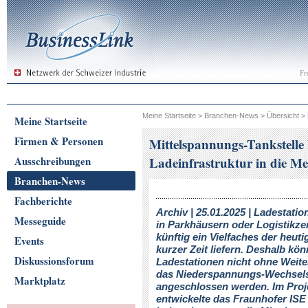
Fr
Meine Startseite
>
Branchen-News
>
Übersicht
>
Meine Startseite
Firmen & Personen
Mittelspannungs-Tankstelle
Ausschreibungen
Ladeinfrastruktur in die M
Branchen-News
Fachberichte
Archiv | 25.01.2025 | Ladestati
Messeguide
in Parkhäusern oder Logistikz
künftig ein Vielfaches der heuti
Events
kurzer Zeit liefern. Deshalb kö
Diskussionsforum
Ladestationen nicht ohne Weite
das Niederspannungs-Wechsel
Marktplatz
angeschlossen werden. Im Proj
entwickelte das Fraunhofer ISE