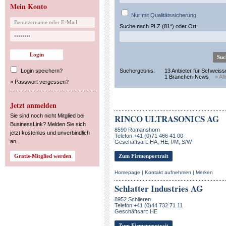
Mein Konto
Nur mit Qualitätssicherung
Suche nach PLZ (81*) oder Ort:
Login speichern?
Suchergebnis:
13 Anbieter für Schweis
1 Branchen-News
» Al
»
Passwort vergessen?
Jetzt anmelden
Sie sind noch nicht Mitglied bei
RINCO ULTRASONICS AG
BusinessLink? Melden Sie sich
8590 Romanshorn
jetzt kostenlos und unverbindlich
Telefon +41 (0)71 466 41 00
an.
Geschäftsart: HA, HE, I/M, S/W
Zum Firmenportrait
Homepage
|
Kontakt aufnehmen
|
Merken
Schlatter Industries AG
8952 Schlieren
Telefon +41 (0)44 732 71 11
Geschäftsart: HE
Zum Firmenportrait