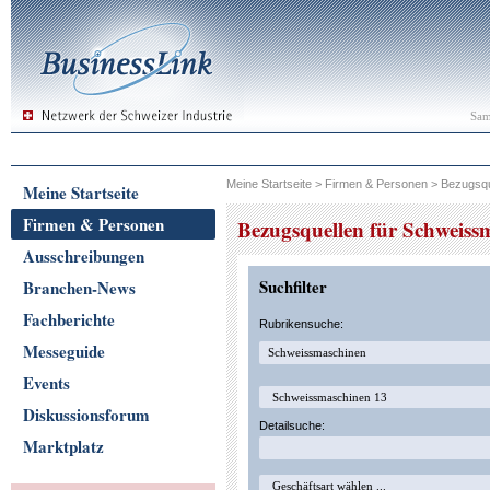
Sam
Meine Startseite
>
Firmen & Personen
>
Bezugsqu
Meine Startseite
Firmen & Personen
Bezugsquellen für Schweiss
Ausschreibungen
Suchfilter
Branchen-News
Fachberichte
Rubrikensuche:
Messeguide
Events
Diskussionsforum
Detailsuche:
Marktplatz