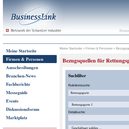
Donner
Meine Startseite
>
Firmen & Personen
>
Bezugsqu
Meine Startseite
Firmen & Personen
Bezugsquellen für Rettungs
Ausschreibungen
Suchfilter
Branchen-News
Fachberichte
Rubrikensuche:
Messeguide
Events
Diskussionsforum
Detailsuche:
Marktplatz