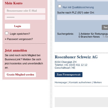
Mein Konto
Nur mit Qualitätssicherung
Suche nach PLZ (81*) oder Ort:
Login speichern?
Suchergebnis:
1 Anbieter für Rettungsgu
0 Branchen-News
» Al
»
Passwort vergessen?
Jetzt anmelden
Sie sind noch nicht Mitglied bei
Rosenbauer Schweiz AG
BusinessLink? Melden Sie sich
8154 Oberglatt ZH
jetzt kostenlos und unverbindlich
Telefon +41 (0)43 411 12 12
an.
Geschäftsart: HE
Zum Firmenportrait
Homepage
|
Kontakt aufnehmen
|
Merken