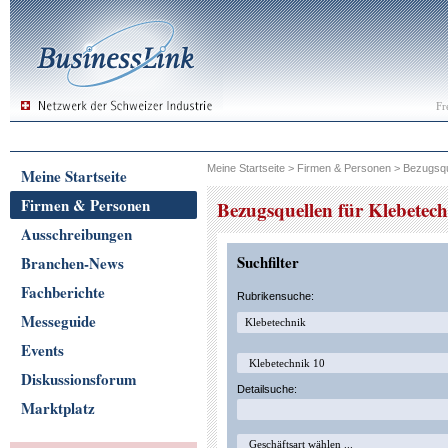
Fr
Meine Startseite
>
Firmen & Personen
>
Bezugsqu
Meine Startseite
Firmen & Personen
Bezugsquellen für Klebetec
Ausschreibungen
Suchfilter
Branchen-News
Fachberichte
Rubrikensuche:
Messeguide
Events
Diskussionsforum
Detailsuche:
Marktplatz