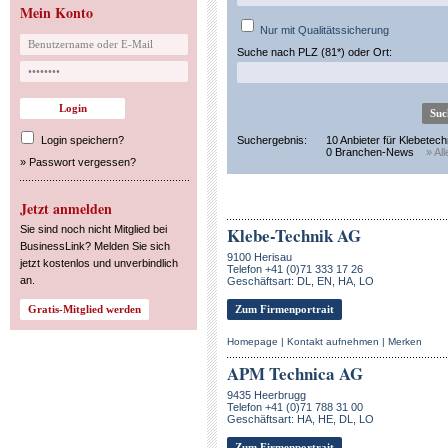
Mein Konto
Nur mit Qualitätssicherung
Suche nach PLZ (81*) oder Ort:
Login speichern?
Suchergebnis:
10 Anbieter für Klebetech
0 Branchen-News
» Al
»
Passwort vergessen?
Jetzt anmelden
Sie sind noch nicht Mitglied bei
Klebe-Technik AG
BusinessLink? Melden Sie sich
9100 Herisau
jetzt kostenlos und unverbindlich
Telefon +41 (0)71 333 17 26
an.
Geschäftsart: DL, EN, HA, LO
Zum Firmenportrait
Homepage
|
Kontakt aufnehmen
|
Merken
APM Technica AG
9435 Heerbrugg
Telefon +41 (0)71 788 31 00
Geschäftsart: HA, HE, DL, LO
Zum Firmenportrait