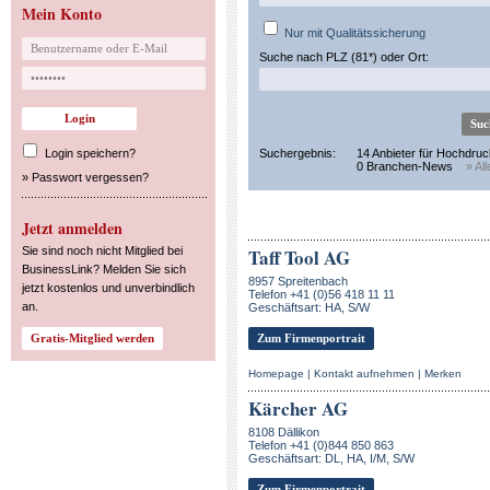
Mein Konto
Nur mit Qualitätssicherung
Suche nach PLZ (81*) oder Ort:
Login speichern?
Suchergebnis:
14 Anbieter für Hochdruc
0 Branchen-News
» Al
»
Passwort vergessen?
Jetzt anmelden
Sie sind noch nicht Mitglied bei
Taff Tool AG
BusinessLink? Melden Sie sich
8957 Spreitenbach
jetzt kostenlos und unverbindlich
Telefon +41 (0)56 418 11 11
an.
Geschäftsart: HA, S/W
Zum Firmenportrait
Homepage
|
Kontakt aufnehmen
|
Merken
Kärcher AG
8108 Dällikon
Telefon +41 (0)844 850 863
Geschäftsart: DL, HA, I/M, S/W
Zum Firmenportrait