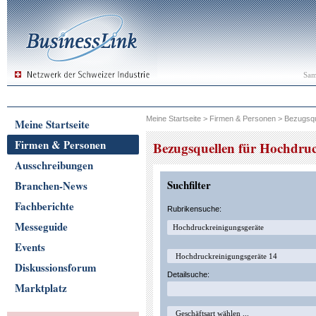
Sam
Meine Startseite
>
Firmen & Personen
>
Bezugsqu
Meine Startseite
Firmen & Personen
Bezugsquellen für Hochdruc
Ausschreibungen
Suchfilter
Branchen-News
Fachberichte
Rubrikensuche:
Messeguide
Events
Diskussionsforum
Detailsuche:
Marktplatz