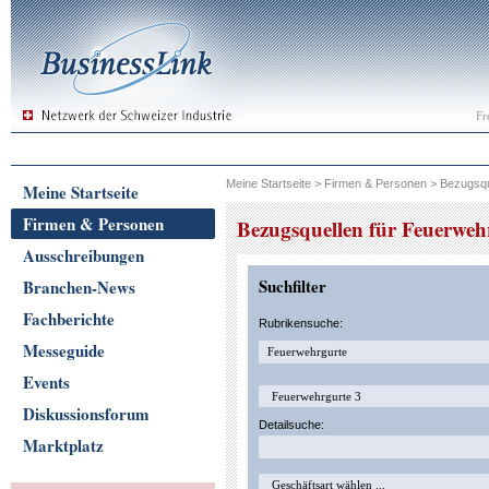
Fr
Meine Startseite
>
Firmen & Personen
>
Bezugsqu
Meine Startseite
Firmen & Personen
Bezugsquellen für Feuerweh
Ausschreibungen
Suchfilter
Branchen-News
Fachberichte
Rubrikensuche:
Messeguide
Events
Diskussionsforum
Detailsuche:
Marktplatz