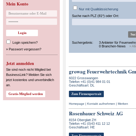
Mein Konto
Nur mit Qualitätssicherung
Suche nach PLZ (81*) oder Ort:
Login speichern?
Suchergebnis:
3 Anbieter für Feuerwehr
0 Branchen-News
» Al
»
Passwort vergessen?
Jetzt anmelden
Sie sind noch nicht Mitglied bei
growag Feuerwehrtechnik G
BusinessLink? Melden Sie sich
6022 Grosswangen
jetzt kostenlos und unverbindlich
Telefon +41 (0)41 984 01 01
an.
Geschäftsart: DL
Zum Firmenportrait
Homepage
|
Kontakt aufnehmen
|
Merken
Rosenbauer Schweiz AG
8154 Oberglatt ZH
Telefon +41 (0)43 411 12 12
Geschäftsart: HE
Zum Firmenportrait