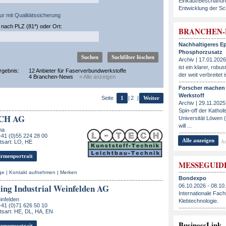
Einkauf/Beschaffu
Entwicklung der Sc
ur mit Qualitätssicherung
nach PLZ (81*) oder Ort:
BRANCHEN
Nachhaltigeres E
Phosphorzusatz
Archiv | 17.01.2026
ist ein klarer, robus
rgebnis:
12 Anbieter für Faserverbundwerkstoffe
der weit verbreitet is
4 Branchen-News
» Alle anzeigen
Forscher machen
Werkstoff
Seite
1
|
2
|
Weiter
Archiv | 29.11.2025 |
Spin-off der Kathol
CH AG
Universität Löwen 
will ...
na
+41 (0)55 224 28 00
Alle anzeigen
tsart: LO, HE
An
rmenportrait
MESSEGUID
ge
|
Kontakt aufnehmen
|
Merken
Bondexpo
ing Industrial Weinfelden AG
06.10.2026 - 08.10
Internationale Fac
infelden
Klebtechnologie.
+41 (0)71 626 50 10
sart: HE, DL, HA, EN
BusinessLink
rmenportrait