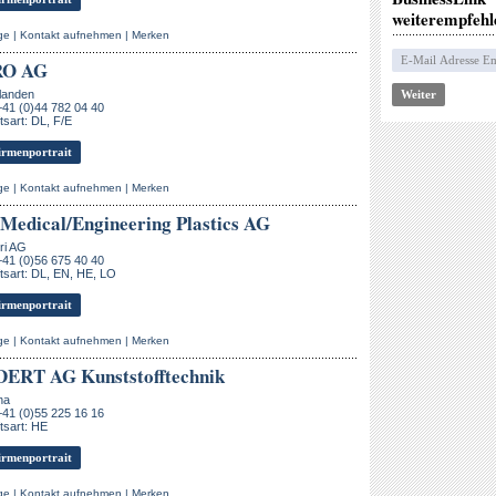
weiterempfehl
ge
|
Kontakt aufnehmen
|
Merken
RO AG
landen
+41 (0)44 782 04 40
sart: DL, F/E
rmenportrait
ge
|
Kontakt aufnehmen
|
Merken
 Medical/Engineering Plastics AG
ri AG
+41 (0)56 675 40 40
sart: DL, EN, HE, LO
rmenportrait
ge
|
Kontakt aufnehmen
|
Merken
ERT AG Kunststofftechnik
na
+41 (0)55 225 16 16
tsart: HE
rmenportrait
ge
|
Kontakt aufnehmen
|
Merken