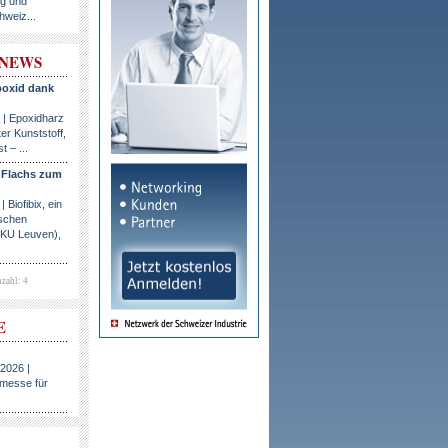
ng und
hweiz...
-NEWS
poxid dank
 | Epoxidharz
ter Kunststoff,
t – ...
 Flachs zum
 Biofibix, ein
ischen
(KU Leuven),
zahl: 4
E
.2026 |
hmesse für