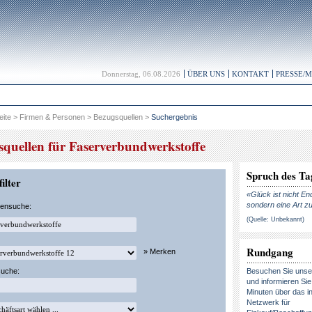
Donnerstag, 06.08.2026
ÜBER UNS
KONTAKT
PRESSE/
eite
>
Firmen & Personen
>
Bezugsquellen
>
Suchergebnis
squellen für Faserverbundwerkstoffe
Spruch des Ta
ilter
«Glück ist nicht En
sondern eine Art zu
kensuche:
(Quelle: Unbekannt)
Rundgang
» Merken
suche:
Besuchen Sie uns
und informieren Sie 
Minuten über das in
Netzwerk für