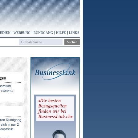
MEDIEN
WERBUNG
RUNDGANG
HILFE
LINKS
ges
dstation,
 reisen.»
eren Rundgang
sich in nur 2
dustrielle