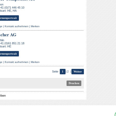
bon
+41 (0)71 446 45 10
tsart: HE, HA
rmenportrait
ge
|
Kontakt aufnehmen
|
Merken
acher AG
hlin
+41 (0)61 851 21 18
tsart: HE
rmenportrait
ge
|
Kontakt aufnehmen
|
Merken
Seite
1
|
2
|
Weiter
Drucken
Oben