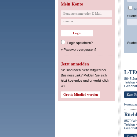
Mein Konto
N
Suche 
Login speichern?
Suche
»
Passwort vergessen?
Jetzt anmelden
Sie sind noch nicht Mitglied bei
L-TE
BusinessLink? Melden Sie sich
8645 Jo
jetzt kostenlos und unverbindlich
Telefon 
an.
Geschäf
Zum Fi
Homepa
Röchl
8570 We
Telefon 
Geschäft
Zum Fi