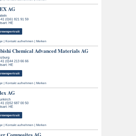
EX AG
tteln
+41 (0)61 821 91 59
tsart: HE
rmenportrait
ge
|
Kontakt aufnehmen
|
Merken
bishi Chemical Advanced Materials AG
nzburg
+41 (0)44 213 66 66
tsart: HE
rmenportrait
ge
|
Kontakt aufnehmen
|
Merken
lex AG
unkirch
+41 (0)52 687 00 50
tsart: HE
rmenportrait
ge
|
Kontakt aufnehmen
|
Merken
ter Composites AG