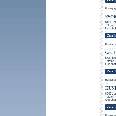
Homepa
ESO
8117 Fäl
Telefon 
Geschäft
Zum Fi
Homepa
Gsell
5630 Mu
Telefon 
Geschäft
Zum Fi
Homepa
KUND
8645 Jo
Telefon 
Geschäf
Zum Fi
Homepa