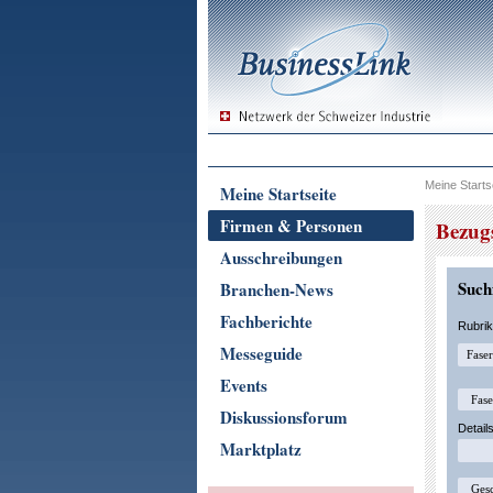
Meine Starts
Meine Startseite
Firmen & Personen
Bezug
Ausschreibungen
Suchf
Branchen-News
Fachberichte
Rubri
Messeguide
Events
Diskussionsforum
Detail
Marktplatz