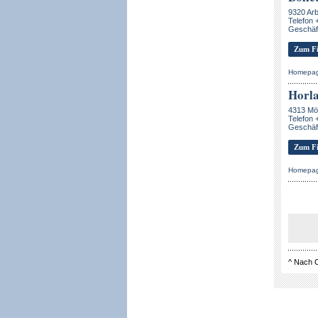
9320 Ar
Telefon 
Geschäf
Zum Fi
Homepa
Horl
4313 Mö
Telefon 
Geschäf
Zum Fi
Homepa
^
Nach 