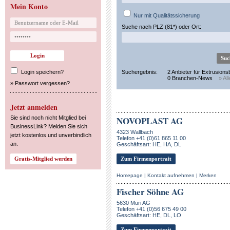
Mein Konto
Nur mit Qualitätssicherung
Suche nach PLZ (81*) oder Ort:
Login speichern?
Suchergebnis:
2 Anbieter für Extrusions
0 Branchen-News
» Al
»
Passwort vergessen?
Jetzt anmelden
Sie sind noch nicht Mitglied bei
NOVOPLAST AG
BusinessLink? Melden Sie sich
4323 Wallbach
jetzt kostenlos und unverbindlich
Telefon +41 (0)61 865 11 00
an.
Geschäftsart: HE, HA, DL
Zum Firmenportrait
Homepage
|
Kontakt aufnehmen
|
Merken
Fischer Söhne AG
5630 Muri AG
Telefon +41 (0)56 675 49 00
Geschäftsart: HE, DL, LO
Zum Firmenportrait