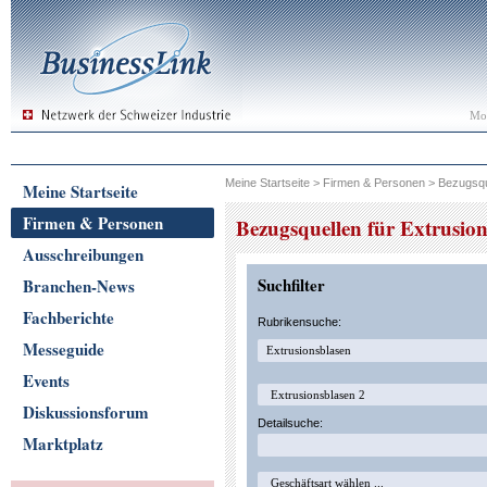
Mon
Meine Startseite
>
Firmen & Personen
>
Bezugsqu
Meine Startseite
Firmen & Personen
Bezugsquellen für Extrusio
Ausschreibungen
Suchfilter
Branchen-News
Fachberichte
Rubrikensuche:
Messeguide
Events
Diskussionsforum
Detailsuche:
Marktplatz