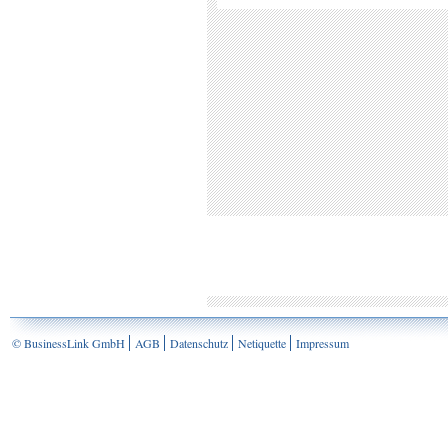
© BusinessLink GmbH
AGB
Datenschutz
Netiquette
Impressum