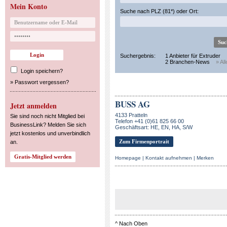
Mein Konto
Suche nach PLZ (81*) oder Ort:
Suchergebnis:
1 Anbieter für Extruder
2 Branchen-News
» Al
Login speichern?
»
Passwort vergessen?
BUSS AG
Jetzt anmelden
4133 Pratteln
Sie sind noch nicht Mitglied bei
Telefon +41 (0)61 825 66 00
BusinessLink? Melden Sie sich
Geschäftsart: HE, EN, HA, S/W
jetzt kostenlos und unverbindlich
Zum Firmenportrait
an.
Homepage
|
Kontakt aufnehmen
|
Merken
^
Nach Oben