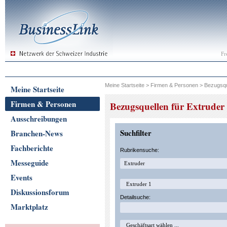
Fr
Meine Startseite
>
Firmen & Personen
>
Bezugsqu
Meine Startseite
Firmen & Personen
Bezugsquellen für Extruder
Ausschreibungen
Suchfilter
Branchen-News
Fachberichte
Rubrikensuche:
Messeguide
Events
Diskussionsforum
Detailsuche:
Marktplatz