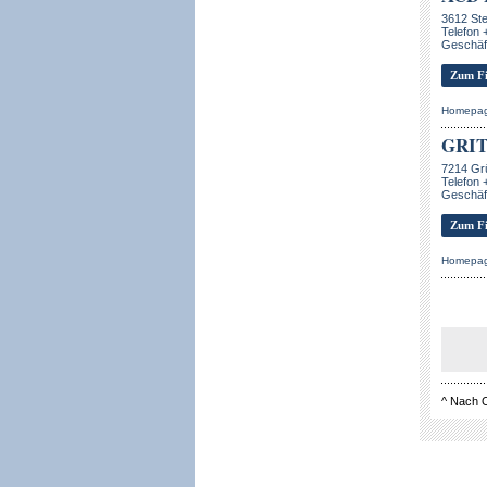
3612 Ste
Telefon 
Geschäft
Zum Fi
Homepa
GRIT
7214 Gr
Telefon 
Geschäft
Zum Fi
Homepa
^
Nach 