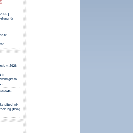
E
.2026 |
ellung für
eite |
nt.
sium 2026
 in
windigkeit»
 ...
ststoff-
rkstofftechnik
rbeitung (IWK)