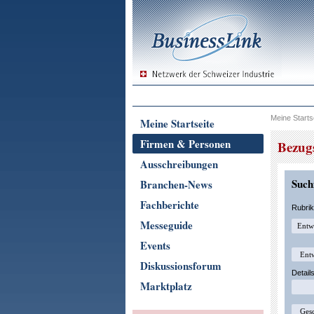
Meine Starts
Meine Startseite
Firmen & Personen
Bezug
Ausschreibungen
Suchf
Branchen-News
Fachberichte
Rubri
Messeguide
Events
Diskussionsforum
Detail
Marktplatz