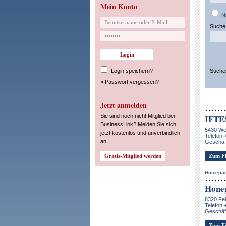
Mein Konto
N
Suche 
Login speichern?
Suche
»
Passwort vergessen?
Jetzt anmelden
Sie sind noch nicht Mitglied bei
IFTE
BusinessLink? Melden Sie sich
5430 We
jetzt kostenlos und unverbindlich
Telefon 
an.
Geschäft
Zum Fi
Homepa
Hone
8320 Feh
Telefon 
Geschäft
Zum Fi