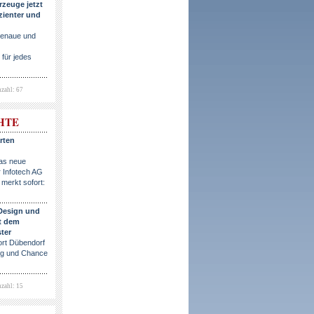
rzeuge jetzt
izienter und
genaue und
 für jedes
zahl: 67
HTE
rten
das neue
 Infotech AG
 merkt sofort:
 Design und
it dem
ter
ort Dübendorf
ng und Chance
zahl: 15