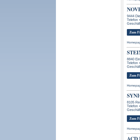
NOV
9444 Di
Telefon 
Geschäft
Zum Fi
Homepa
STEI
8840 Ein
Telefon 
Geschäf
Zum Fi
Homepa
SYNI
8105 Re
Telefon 
Geschäft
Zum Fi
Homepa
ACD 