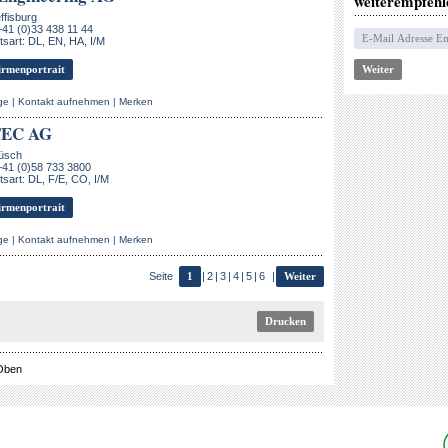
weiterempfehl
ffisburg
+41 (0)33 438 11 44
sart: DL, EN, HA, I/M
rmenportrait
ge
|
Kontakt aufnehmen
|
Merken
EC AG
üsch
+41 (0)58 733 3800
sart: DL, F/E, CO, I/M
rmenportrait
ge
|
Kontakt aufnehmen
|
Merken
Seite
1
|
2
|
3
|
4
|
5
|
6
|
Weiter
Drucken
Oben