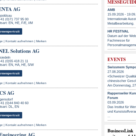
MESSEGUID
ENTA AG
AMB
15.09.2026 - 19.09
epoldsau
Internationale Ausst
+41 (0)71 737 95 00
sart: EN, HE, F/E, I/M
Metallbearbeitung.
rmenportrait
HR FESTIVAL
Datum auf der Webs
Fachmesse für
ge
|
Kontakt aufnehmen
|
Merken
Personalmanageme
NEL Solutions AG
siedeln
EVENTS
+41 (0)55 418 21 11
tsart: EN, HA, HE, S/W
Swissmem Sympo
27.08.2026
rmenportrait
«Schweizer Qualität
chinesischer Gesch
ge
|
Kontakt aufnehmen
|
Merken
Am Donnerstag, 27.
CS AG
Rapperswiler Kun
Forum
gensdorf
03.09.2026
+41 (0)44 840 40 60
sart: DL, EN
Das Institut für We
und Kunststoffvera
rmenportrait
...
ge
|
Kontakt aufnehmen
|
Merken
BusinessLink
Engineering AG