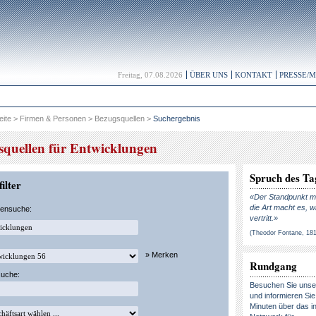
Freitag, 07.08.2026
ÜBER UNS
KONTAKT
PRESSE/
eite
>
Firmen & Personen
>
Bezugsquellen
>
Suchergebnis
squellen für Entwicklungen
Spruch des Ta
ilter
«Der Standpunkt ma
die Art macht es, w
kensuche:
vertritt.»
(Theodor Fontane, 18
» Merken
Rundgang
suche:
Besuchen Sie uns
und informieren Sie 
Minuten über das in