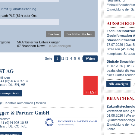
Netzwerk für
Einkauf/Beschaffu
ur mit Qualitätssicherung
Entwicklung der Sc
nach PLZ (81*) oder Ort:
AUSSCHREI
Fachunterstützu
Geoinformation A
Strasseninfrastru
rgebnis:
56 Anbieter für Entwicklungen
17.07.2026 | Das 
67 Branchen-News
» Alle anzeigen
Strassen (ASTRA) b
komplexes Strassen
Seite
1
|
2
|
3
|
4
|
5
|
6
|
Weiter
Digitale Sprachl
15.07.2026 | Die S
ST AG
beabsichtigt die A
eines umfassenden, 
ttingen
+41 (0)56 437 37 37
Alle anzeigen
sart: DL, EN, HE
A
rmenportrait
BRANCHEN
ge
|
Kontakt aufnehmen
|
Merken
Zukunftstechnol
gger & Partner GmbH
verstehen und gez
01.08.2026 | Wie w
raltorf
Quantentechnologien
+41 (0)44 995 10 55
Entwicklung der 
sart: DL, CO, F/E
Jahre ...
rmenportrait