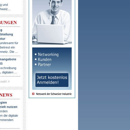
ng und
hweiz...
BUNGEN
ng
bteilung
ktur
Bundesamt für
etreut ein
netz. Die ...
ernangebote
BB
usschreibung
digitalen ...
nzahl: 4
-NEWS
ogien
ielt nutzen
erden
 die digitale
kommenden