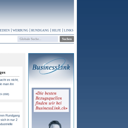
MEDIEN
WERBUNG
RUNDGANG
HILFE
LINKS
ges
cht es nicht,
ie man ihn
19-1898)
eren Rundgang
sich in nur 2
dustrielle