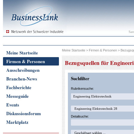
Sam
Meine Startseite
>
Firmen & Personen
>
Bezugsqu
Meine Startseite
Firmen & Personen
Bezugsquellen für Engineer
Ausschreibungen
Suchfilter
Branchen-News
Fachberichte
Rubrikensuche:
Messeguide
Events
Diskussionsforum
Detailsuche:
Marktplatz