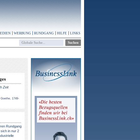
MEDIEN
WERBUNG
RUNDGANG
HILFE
LINKS
ges
h Zeit
 Goethe, 1749-
eren Rundgang
sich in nur 2
dustrielle