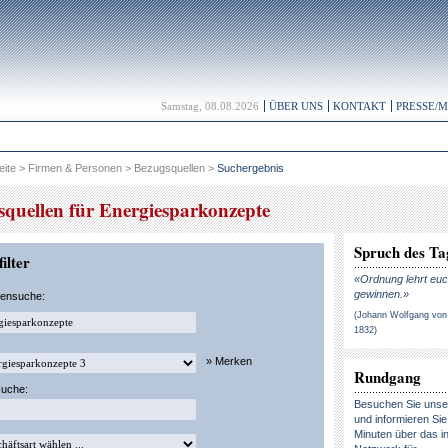
Samstag, 08.08.2026
ÜBER UNS
KONTAKT
PRESSE/
eite
>
Firmen & Personen
>
Bezugsquellen
>
Suchergebnis
squellen für Energiesparkonzepte
Spruch des Ta
ilter
«Ordnung lehrt euc
gewinnen.»
kensuche:
(Johann Wolfgang von
1832)
» Merken
Rundgang
suche:
Besuchen Sie uns
und informieren Sie 
Minuten über das in