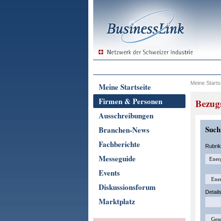
Meine Starts
Meine Startseite
Firmen & Personen
Bezug
Ausschreibungen
Suchf
Branchen-News
Fachberichte
Rubri
Messeguide
Events
Diskussionsforum
Detail
Marktplatz