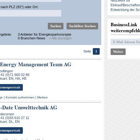
Netzwerk für
Einkauf/Beschaffu
nach PLZ (81*) oder Ort:
Entwicklung der Sc
BusinessLink
weiterempfehl
rgebnis:
3 Anbieter für Energiesparkonzepte
0 Branchen-News
» Alle anzeigen
Seite
1
- Energy Management Team AG
boltingen
+41 (0)71 660 02 86
tsart: EN, HA, HE
rmenportrait
ge
|
Kontakt aufnehmen
|
Merken
-Date Umwelttechnik AG
ederurnen
+41 (0)55 610 27 11
sart: DL, EN
rmenportrait