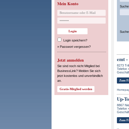
Mein Konto
Suche 
Suche
Login speichern?
»
Passwort vergessen?
emt 
Jetzt anmelden
8273 Tri
Sie sind noch nicht Mitglied bei
Telefon 
BusinessLink? Melden Sie sich
Geschäf
jetzt kostenlos und unverbindlich
Zum Fi
an.
Homepa
Up-To
8867 Ni
Telefon 
Geschäft
Zum Fi