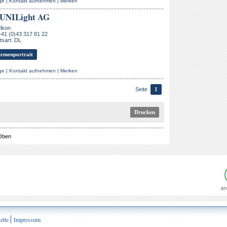
ge
|
Kontakt aufnehmen
|
Merken
UNILight AG
ikon
+41 (0)43 317 81 22
sart: DL
rmenportrait
ge
|
Kontakt aufnehmen
|
Merken
Seite
1
Drucken
Oben
ette
Impressum