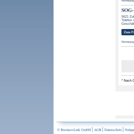
Homepa
SOG-
5621 Zuf
Telefon 
Geschäft
Zum Fi
Homepa
^
Nach 
© BusinessLink GmbH
AGB
Datenschutz
Netiqu