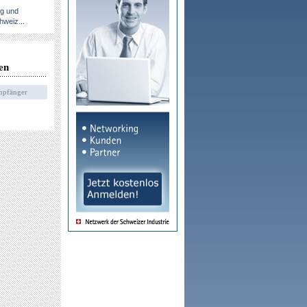
ng und
hweiz...
en