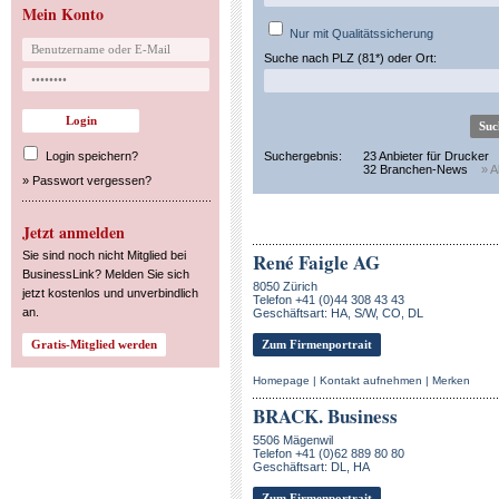
Mein Konto
Nur mit Qualitätssicherung
Suche nach PLZ (81*) oder Ort:
Login speichern?
Suchergebnis:
23 Anbieter für Drucker
32 Branchen-News
» A
»
Passwort vergessen?
Jetzt anmelden
Sie sind noch nicht Mitglied bei
René Faigle AG
BusinessLink? Melden Sie sich
8050 Zürich
jetzt kostenlos und unverbindlich
Telefon +41 (0)44 308 43 43
an.
Geschäftsart: HA, S/W, CO, DL
Zum Firmenportrait
Homepage
|
Kontakt aufnehmen
|
Merken
BRACK. Business
5506 Mägenwil
Telefon +41 (0)62 889 80 80
Geschäftsart: DL, HA
Zum Firmenportrait