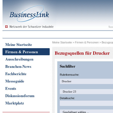
Son
Meine Startseite
>
Firmen & Personen
>
Bezugsqu
Meine Startseite
Firmen & Personen
Bezugsquellen für Drucker
Ausschreibungen
Suchfilter
Branchen-News
Fachberichte
Rubrikensuche:
Messeguide
Events
Diskussionsforum
Detailsuche:
Marktplatz