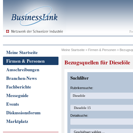
Fr
Meine Startseite
>
Firmen & Personen
>
Bezugsqu
Meine Startseite
Firmen & Personen
Bezugsquellen für Dieselöle
Ausschreibungen
Suchfilter
Branchen-News
Fachberichte
Rubrikensuche:
Messeguide
Events
Diskussionsforum
Detailsuche:
Marktplatz