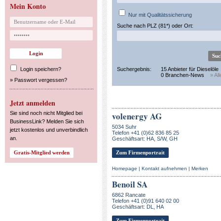
Mein Konto
Nur mit Qualitätssicherung
Suche nach PLZ (81*) oder Ort:
Login speichern?
Suchergebnis:
15 Anbieter für Dieselöle
0 Branchen-News
» Al
»
Passwort vergessen?
Jetzt anmelden
Sie sind noch nicht Mitglied bei
volenergy AG
BusinessLink? Melden Sie sich
5034 Suhr
jetzt kostenlos und unverbindlich
Telefon +41 (0)62 836 85 25
an.
Geschäftsart: HA, S/W, GH
Zum Firmenportrait
Homepage
|
Kontakt aufnehmen
|
Merken
Benoil SA
6862 Rancate
Telefon +41 (0)91 640 02 00
Geschäftsart: DL, HA
Zum Firmenportrait