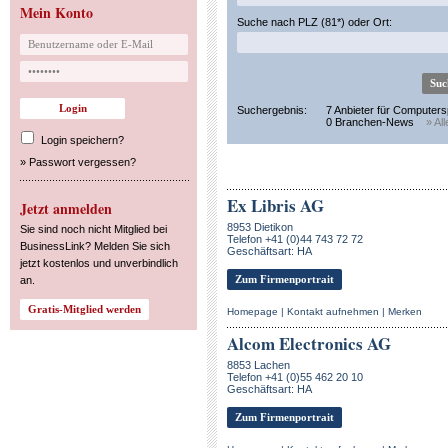
Mein Konto
Suche nach PLZ (81*) oder Ort:
Suchergebnis:
7 Anbieter für Computers
0 Branchen-News
» Al
Login speichern?
»
Passwort vergessen?
Ex Libris AG
Jetzt anmelden
8953 Dietikon
Sie sind noch nicht Mitglied bei
Telefon +41 (0)44 743 72 72
BusinessLink? Melden Sie sich
Geschäftsart: HA
jetzt kostenlos und unverbindlich
Zum Firmenportrait
an.
Homepage
|
Kontakt aufnehmen
|
Merken
Alcom Electronics AG
8853 Lachen
Telefon +41 (0)55 462 20 10
Geschäftsart: HA
Zum Firmenportrait