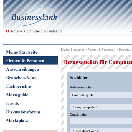
Fr
Meine Startseite
>
Firmen & Personen
>
Bezugsqu
Meine Startseite
Firmen & Personen
Bezugsquellen für Computer
Ausschreibungen
Suchfilter
Branchen-News
Fachberichte
Rubrikensuche:
Messeguide
Events
Diskussionsforum
Detailsuche:
Marktplatz