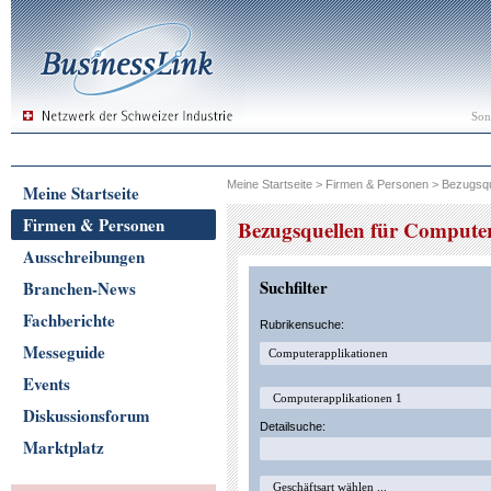
Son
Meine Startseite
>
Firmen & Personen
>
Bezugsqu
Meine Startseite
Firmen & Personen
Bezugsquellen für Compute
Ausschreibungen
Suchfilter
Branchen-News
Fachberichte
Rubrikensuche:
Messeguide
Events
Diskussionsforum
Detailsuche:
Marktplatz