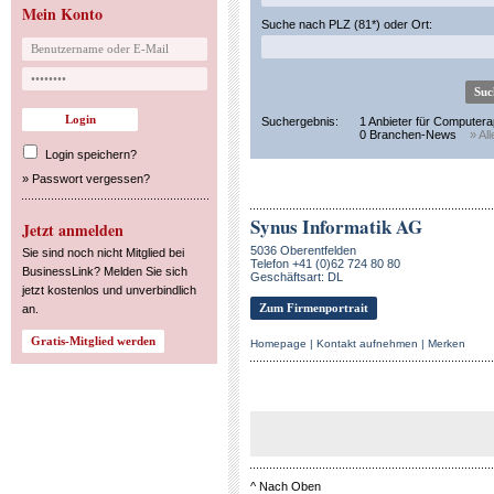
Mein Konto
Suche nach PLZ (81*) oder Ort:
Suchergebnis:
1 Anbieter für Computera
0 Branchen-News
» Al
Login speichern?
»
Passwort vergessen?
Synus Informatik AG
Jetzt anmelden
5036 Oberentfelden
Sie sind noch nicht Mitglied bei
Telefon +41 (0)62 724 80 80
BusinessLink? Melden Sie sich
Geschäftsart: DL
jetzt kostenlos und unverbindlich
Zum Firmenportrait
an.
Homepage
|
Kontakt aufnehmen
|
Merken
^
Nach Oben