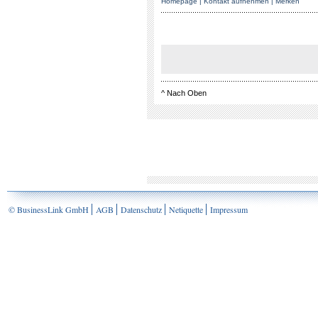
Homepage
|
Kontakt aufnehmen
|
Merken
^
Nach Oben
© BusinessLink GmbH
AGB
Datenschutz
Netiquette
Impressum