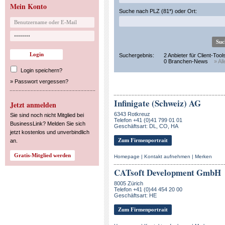
Mein Konto
Suche nach PLZ (81*) oder Ort:
Suchergebnis:
2 Anbieter für Client-Tool
0 Branchen-News
» Al
Login speichern?
»
Passwort vergessen?
Infinigate (Schweiz) AG
Jetzt anmelden
6343 Rotkreuz
Sie sind noch nicht Mitglied bei
Telefon +41 (0)41 799 01 01
BusinessLink? Melden Sie sich
Geschäftsart: DL, CO, HA
jetzt kostenlos und unverbindlich
Zum Firmenportrait
an.
Homepage
|
Kontakt aufnehmen
|
Merken
CATsoft Development GmbH
8005 Zürich
Telefon +41 (0)44 454 20 00
Geschäftsart: HE
Zum Firmenportrait