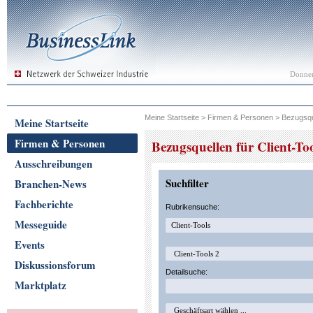
Donner
Meine Startseite
>
Firmen & Personen
>
Bezugsqu
Meine Startseite
Firmen & Personen
Bezugsquellen für Client-To
Ausschreibungen
Suchfilter
Branchen-News
Fachberichte
Rubrikensuche:
Messeguide
Events
Diskussionsforum
Detailsuche:
Marktplatz