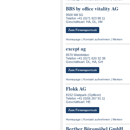
BBS by office vitality AG
9500 Wil SG
Telefon +41 (0)71 923 88 11
Geschäftsart: HA, DL, I/M
Zum Firmenportrait
Homepage
|
Kontakt aufnehmen
|
Merken
except ag
8570 Weinfelden
Telefon +41 (0)71 620 32 38
Geschäftsart: DL, HA, GH
Zum Firmenportrait
Homepage
|
Kontakt aufnehmen
|
Merken
Flokk AG
8152 Glattpark (Opfikon)
Telefon +41 (0)56 267 91 11
Geschäftsart: HE
Zum Firmenportrait
Homepage
|
Kontakt aufnehmen
|
Merken
Berther Büromöbel GmbH