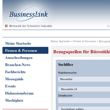
Fr
Meine Startseite
>
Firmen & Personen
>
Bezugsqu
Meine Startseite
Firmen & Personen
Bezugsquellen für Bürostüh
Ausschreibungen
Suchfilter
Branchen-News
Fachberichte
Rubrikensuche:
Messeguide
Events
Diskussionsforum
Detailsuche:
Marktplatz