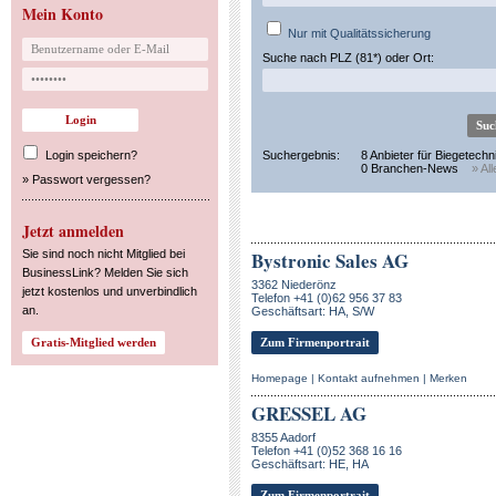
Mein Konto
Nur mit Qualitätssicherung
Suche nach PLZ (81*) oder Ort:
Login speichern?
Suchergebnis:
8 Anbieter für Biegetechn
0 Branchen-News
» Al
»
Passwort vergessen?
Jetzt anmelden
Sie sind noch nicht Mitglied bei
Bystronic Sales AG
BusinessLink? Melden Sie sich
3362 Niederönz
jetzt kostenlos und unverbindlich
Telefon +41 (0)62 956 37 83
an.
Geschäftsart: HA, S/W
Zum Firmenportrait
Homepage
|
Kontakt aufnehmen
|
Merken
GRESSEL AG
8355 Aadorf
Telefon +41 (0)52 368 16 16
Geschäftsart: HE, HA
Zum Firmenportrait