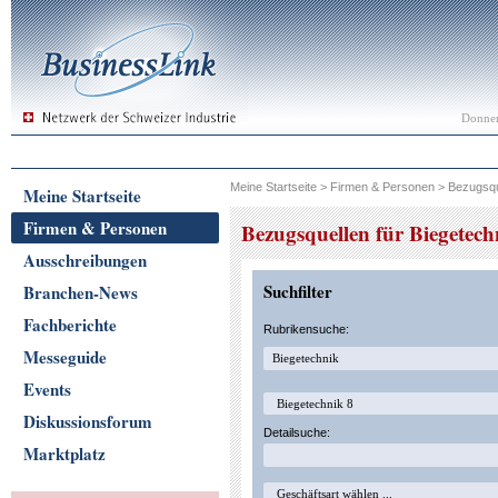
Donner
Meine Startseite
>
Firmen & Personen
>
Bezugsqu
Meine Startseite
Firmen & Personen
Bezugsquellen für Biegetech
Ausschreibungen
Suchfilter
Branchen-News
Fachberichte
Rubrikensuche:
Messeguide
Events
Diskussionsforum
Detailsuche:
Marktplatz