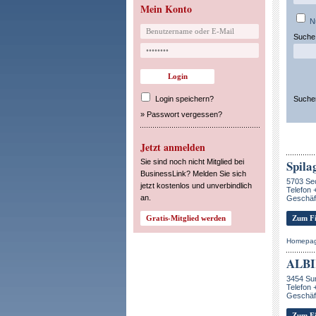
Mein Konto
N
Suche 
Login speichern?
Suche
»
Passwort vergessen?
Jetzt anmelden
Sie sind noch nicht Mitglied bei
Spila
BusinessLink? Melden Sie sich
5703 Se
jetzt kostenlos und unverbindlich
Telefon 
an.
Geschäft
Zum Fi
Homepa
ALBI
3454 Su
Telefon 
Geschäf
Zum Fi