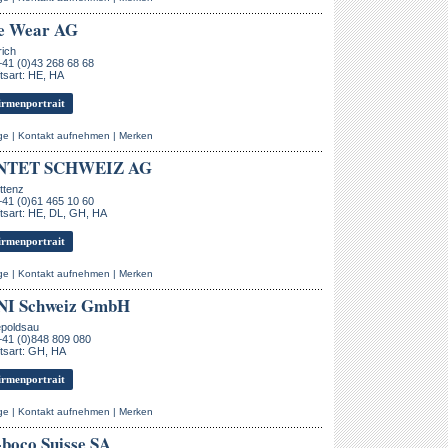
e Wear AG
rich
+41 (0)43 268 68 68
tsart: HE, HA
rmenportrait
ge
|
Kontakt aufnehmen
|
Merken
NTET SCHWEIZ AG
ttenz
+41 (0)61 465 10 60
tsart: HE, DL, GH, HA
rmenportrait
ge
|
Kontakt aufnehmen
|
Merken
NI Schweiz GmbH
epoldsau
+41 (0)848 809 080
tsart: GH, HA
rmenportrait
ge
|
Kontakt aufnehmen
|
Merken
boco Suisse SA