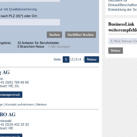
Netzwerk für
Einkauf/Beschaffu
ur mit Qualitätssicherung
Entwicklung der Sc
nach PLZ (81*) oder Ort:
BusinessLink
weiterempfehl
rgebnis:
32 Anbieter für Berufskleider
0 Branchen-News
» Alle anzeigen
Seite
1
|
2
|
3
|
4
|
Weiter
g AG
on
+41 (0)61 766 66 66
sart: HE, DL
rmenportrait
ge
|
Kontakt aufnehmen
|
Merken
RO AG
miswald
+41 (0)34 432 33 33
tsart: HE
rmenportrait