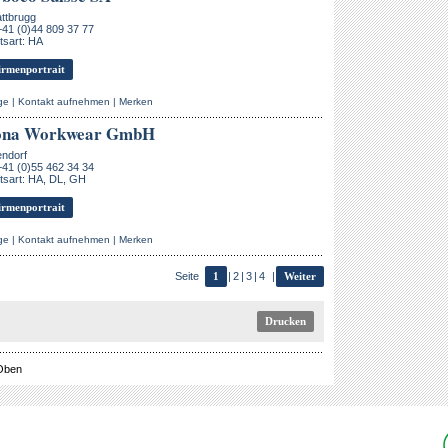
ttbrugg
+41 (0)44 809 37 77
tsart: HA
rmenportrait
ge
|
Kontakt aufnehmen
|
Merken
ona Workwear GmbH
endorf
+41 (0)55 462 34 34
tsart: HA, DL, GH
rmenportrait
ge
|
Kontakt aufnehmen
|
Merken
Seite
1
|
2
|
3
|
4
|
Weiter
Drucken
Oben