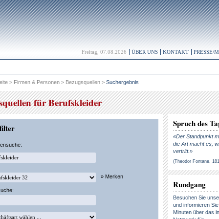
Freitag, 07.08.2026
ÜBER UNS
KONTAKT
PRESSE/
eite
>
Firmen & Personen
>
Bezugsquellen
>
Suchergebnis
quellen für Berufskleider
Spruch des Ta
ilter
«Der Standpunkt ma
die Art macht es, w
kensuche:
vertritt.»
(Theodor Fontane, 18
» Merken
Rundgang
suche:
Besuchen Sie uns
und informieren Sie 
Minuten über das in