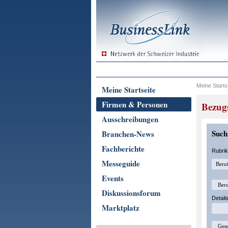
Meine Starts
Meine Startseite
Firmen & Personen
Bezugs
Ausschreibungen
Suchf
Branchen-News
Fachberichte
Rubri
Messeguide
Events
Diskussionsforum
Detail
Marktplatz