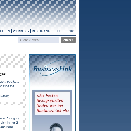
MEDIEN
WERBUNG
RUNDGANG
HILFE
LINKS
ges
cht es nicht,
ie man ihn
19-1898)
eren Rundgang
sich in nur 2
dustrielle