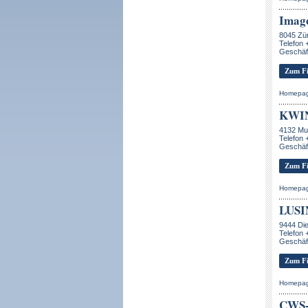
Imag
8045 Zü
Telefon 
Geschäf
Zum Fi
Homepa
KWI
4132 Mu
Telefon 
Geschäf
Zum Fi
Homepa
LUSI
9444 Di
Telefon 
Geschäf
Zum Fi
Homepa
CWS-