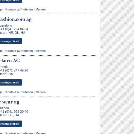
ge
|
Kontakt aufnehmen
|
Merken
ashion.com ag
gendorn
+41 (0)41 784 84 84
sart: HE, DL, HA
rmenportrait
ge
|
Kontakt aufnehmen
|
Merken
rkorn AG
rneck
+41 (0)71 747 49 20
tsart: HA
rmenportrait
ge
|
Kontakt aufnehmen
|
Merken
c wear ag
nznau
+41 (0)41 922 20 40
tsart: HE, HA
rmenportrait
ge
|
Kontakt aufnehmen
|
Merken