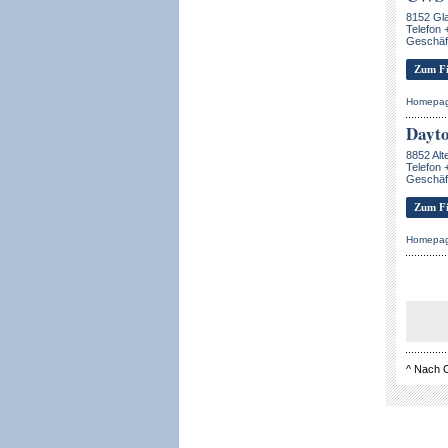
8152 Gla
Telefon 
Geschäf
Zum Fi
Homepa
Dayt
8852 Alt
Telefon 
Geschäf
Zum Fi
Homepa
^
Nach 