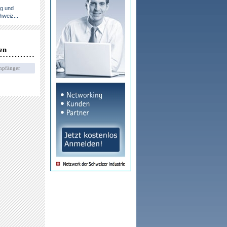
ng und
hweiz...
en