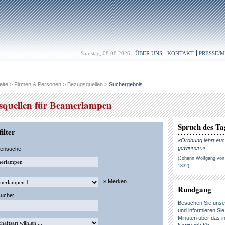
Samstag, 08.08.2026
ÜBER UNS
KONTAKT
PRESSE/
eite
>
Firmen & Personen
>
Bezugsquellen
>
Suchergebnis
squellen für Beamerlampen
Spruch des Ta
ilter
«Ordnung lehrt euc
gewinnen.»
kensuche:
(Johann Wolfgang von
1832)
» Merken
Rundgang
suche:
Besuchen Sie uns
und informieren Sie 
Minuten über das in