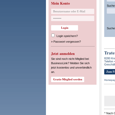
Mein Konto
Suche 
Suche
Login speichern?
»
Passwort vergessen?
Trat
Jetzt anmelden
8280 Kre
Sie sind noch nicht Mitglied bei
Telefon 
BusinessLink? Melden Sie sich
Geschäf
jetzt kostenlos und unverbindlich
Zum Fi
an.
Homepa
^
Nach 