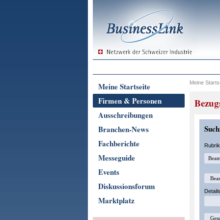
Meine Starts
Meine Startseite
Firmen & Personen
Bezug
Ausschreibungen
Suchf
Branchen-News
Fachberichte
Rubri
Messeguide
Events
Diskussionsforum
Detail
Marktplatz