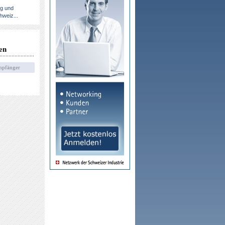
ng und
hweiz...
en