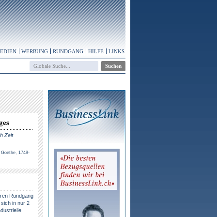
MEDIEN
WERBUNG
RUNDGANG
HILFE
LINKS
ges
h Zeit
 Goethe, 1749-
eren Rundgang
sich in nur 2
dustrielle