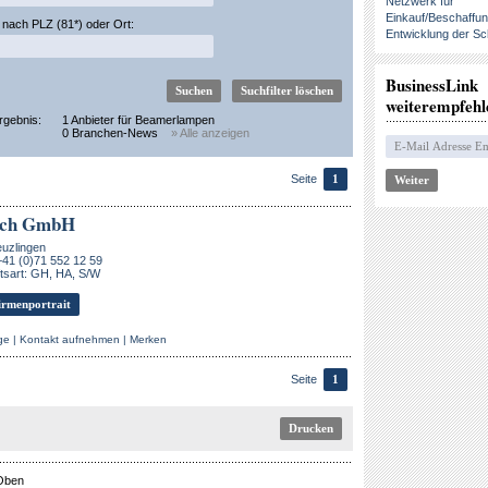
Netzwerk für
Einkauf/Beschaffu
nach PLZ (81*) oder Ort:
Entwicklung der Sc
BusinessLink
weiterempfehl
rgebnis:
1 Anbieter für Beamerlampen
0 Branchen-News
» Alle anzeigen
Seite
1
ech GmbH
uzlingen
+41 (0)71 552 12 59
tsart: GH, HA, S/W
rmenportrait
ge
|
Kontakt aufnehmen
|
Merken
Seite
1
Drucken
Oben